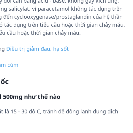
 đổi cân bằng acid - base, không gây kích ứng,
g salicylat, vì paracetamol không tác dụng trên
ng đến cyclooxygenase/prostaglandin của hệ thần
 tác dụng trên tiểu cầu hoặc thời gian chảy máu.
ểu cầu hoặc thời gian chảy máu.
ụng
Điều trị giảm đau, hạ sốt
ảm cúm
uốc
l 500mg như thế nào
t là 15 - 30 độ C, tránh để đông lạnh dung dịch