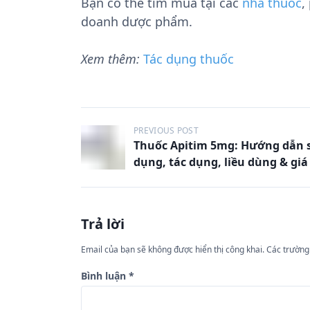
Bạn có thể tìm mua tại các
nhà thuốc
,
doanh dược phẩm.
Xem thêm:
Tác dụng thuốc
Đ
PREVIOUS POST
Thuốc Apitim 5mg: Hướng dẫn 
i
dụng, tác dụng, liều dùng & giá
ề
u
h
Trả lời
ư
Email của bạn sẽ không được hiển thị công khai.
Các trường
ớ
n
Bình luận
*
g