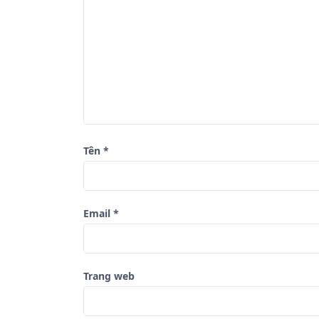
b
à
i
v
i
ế
t
Tên
*
Email
*
Trang web