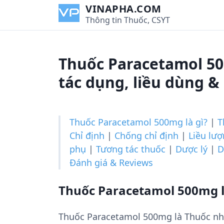
S
VINAPHA.COM
k
Thông tin Thuốc, CSYT
i
p
t
Thuốc Paracetamol 5
o
c
tác dụng, liều dùng &
o
n
t
Thuốc Paracetamol 500mg là gì?
|
T
e
Chỉ định
|
Chống chỉ định
|
Liều lư
n
phụ
|
Tương tác thuốc
|
Dược lý
|
D
t
Đánh giá & Reviews
Thuốc Paracetamol 500mg l
Thuốc Paracetamol 500mg là Thuốc n