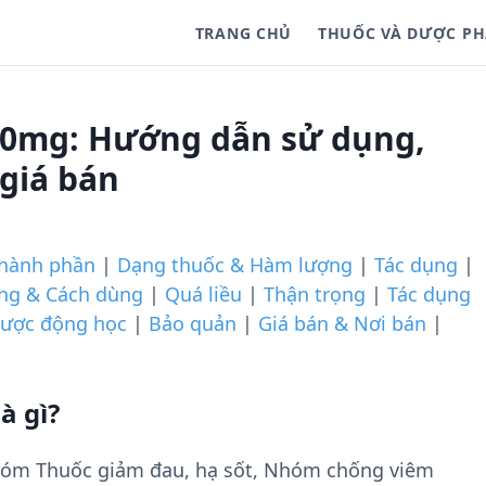
TRANG CHỦ
THUỐC VÀ DƯỢC P
00mg: Hướng dẫn sử dụng,
 giá bán
hành phần
|
Dạng thuốc & Hàm lượng
|
Tác dụng
|
ợng & Cách dùng
|
Quá liều
|
Thận trọng
|
Tác dụng
ược động học
|
Bảo quản
|
Giá bán & Nơi bán
|
à gì?
hóm Thuốc giảm đau, hạ sốt, Nhóm chống viêm