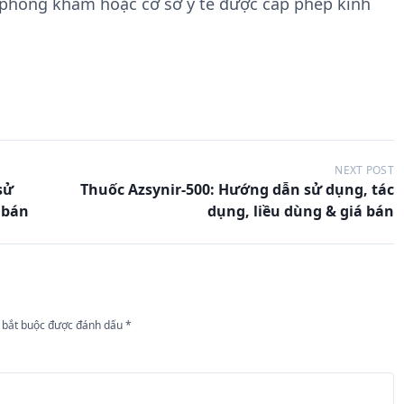
 phòng khám hoặc cơ sở y tế được cấp phép kinh
NEXT POST
sử
Thuốc Azsynir-500: Hướng dẫn sử dụng, tác
 bán
dụng, liều dùng & giá bán
 bắt buộc được đánh dấu
*