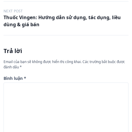
Đ
NEXT POST
Thuốc Vingen: Hướng dẫn sử dụng, tác dụng, liều
i
dùng & giá bán
ề
u
h
Trả lời
ư
Email của bạn sẽ không được hiển thị công khai.
Các trường bắt buộc được
ớ
đánh dấu
*
n
Bình luận
*
g
b
à
i
v
i