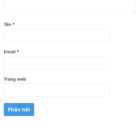
ế
t
Tên
*
Email
*
Trang web