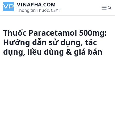
S
VINAPHA.COM
S
k
Thông tin Thuốc, CSYT
M
e
i
e
a
p
n
r
t
u
Thuốc Paracetamol 500mg:
c
o
h
c
Hướng dẫn sử dụng, tác
o
dụng, liều dùng & giá bán
n
t
e
n
t