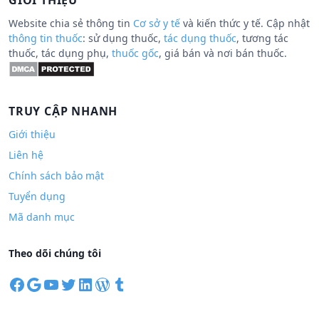
GIỚI THIỆU
Website chia sẻ thông tin
Cơ sở y tế
và kiến thức y tế. Cập nhật
thông tin thuốc
: sử dụng thuốc,
tác dụng thuốc
, tương tác
thuốc, tác dụng phụ,
thuốc gốc
, giá bán và nơi bán thuốc.
TRUY CẬP NHANH
Giới thiệu
Liên hệ
Chính sách bảo mật
Tuyển dụng
Mã danh mục
Theo dõi chúng tôi
F
G
Y
T
L
W
T
a
o
o
w
i
o
u
c
o
u
i
n
r
m