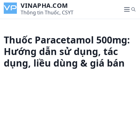
S
VINAPHA.COM
S
k
Thông tin Thuốc, CSYT
M
e
i
e
a
p
n
r
t
u
Thuốc Paracetamol 500mg:
c
o
h
c
Hướng dẫn sử dụng, tác
o
dụng, liều dùng & giá bán
n
t
e
n
t