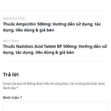
Đ
PREVIOUS POST
Thuốc Ampicillin 500mg: Hướng dẫn sử dụng, tác
i
dụng, liều dùng & giá bán
ề
u
NEXT POST
Thuốc Nalidixic Acid Tablet BP 500mg: Hướng dẫn sử
h
dụng, tác dụng, liều dùng & giá bán
ư
ớ
n
Trả lời
g
Email của bạn sẽ không được hiển thị công khai.
Các trường bắt buộc được
b
đánh dấu
*
à
Bình luận
*
i
v