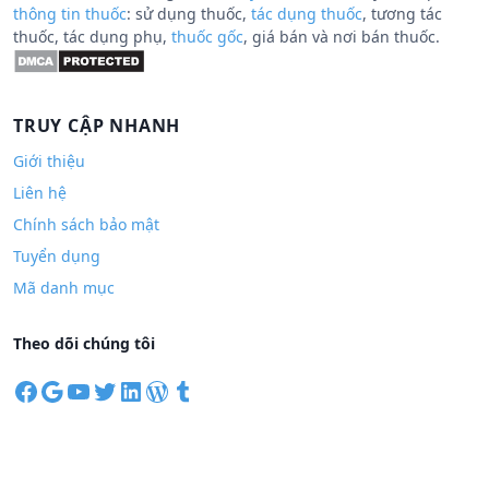
thông tin thuốc
: sử dụng thuốc,
tác dụng thuốc
, tương tác
thuốc, tác dụng phụ,
thuốc gốc
, giá bán và nơi bán thuốc.
TRUY CẬP NHANH
Giới thiệu
Liên hệ
Chính sách bảo mật
Tuyển dụng
Mã danh mục
Theo dõi chúng tôi
F
G
Y
T
L
W
T
a
o
o
w
i
o
u
c
o
u
i
n
r
m
e
g
T
t
k
d
b
b
l
u
t
e
P
l