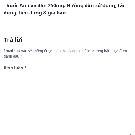
u
Thuốc Amoxicillin 250mg: Hướng dẫn sử dụng, tác
h
dụng, liều dùng & giá bán
ư
ớ
n
Trả lời
g
Email của bạn sẽ không được hiển thị công khai.
Các trường bắt buộc được
b
đánh dấu
*
à
Bình luận
*
i
v
i
ế
t