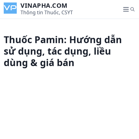
S
VINAPHA.COM
S
k
Thông tin Thuốc, CSYT
M
e
i
e
a
p
n
r
t
u
Thuốc Pamin: Hướng dẫn
c
o
h
c
sử dụng, tác dụng, liều
o
dùng & giá bán
n
t
e
n
t