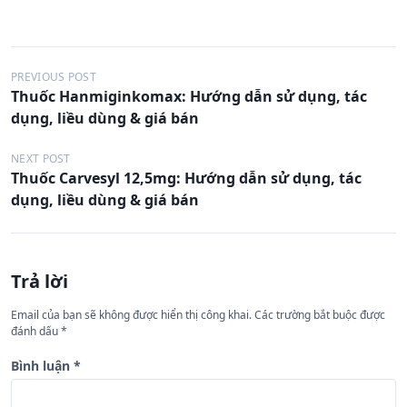
Đ
PREVIOUS POST
Thuốc Hanmiginkomax: Hướng dẫn sử dụng, tác
i
dụng, liều dùng & giá bán
ề
u
NEXT POST
Thuốc Carvesyl 12,5mg: Hướng dẫn sử dụng, tác
h
dụng, liều dùng & giá bán
ư
ớ
n
Trả lời
g
Email của bạn sẽ không được hiển thị công khai.
Các trường bắt buộc được
b
đánh dấu
*
à
Bình luận
*
i