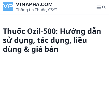
S
VINAPHA.COM
S
k
Thông tin Thuốc, CSYT
M
e
i
e
a
p
n
r
t
u
Thuốc Ozil-500: Hướng dẫn
c
o
h
c
sử dụng, tác dụng, liều
o
dùng & giá bán
n
t
e
n
t