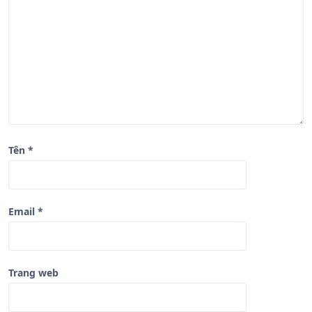
v
i
ế
t
Tên
*
Email
*
Trang web