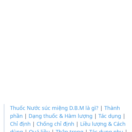
Thuốc Nước súc miệng D.B.M là gì?
|
Thành
phần
|
Dạng thuốc & Hàm lượng
|
Tác dụng
|
Chỉ định
|
Chống chỉ định
|
Liều lượng & Cách
dùng
|
Quá liều
|
Thận trọng
|
Tác dụng phụ
|