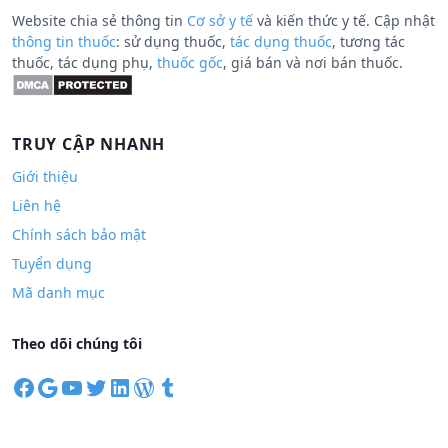
Website chia sẻ thông tin
Cơ sở y tế
và kiến thức y tế. Cập nhật
thông tin thuốc
: sử dụng thuốc,
tác dụng thuốc
, tương tác
thuốc, tác dụng phụ,
thuốc gốc
, giá bán và nơi bán thuốc.
TRUY CẬP NHANH
Giới thiệu
Liên hệ
Chính sách bảo mật
Tuyển dụng
Mã danh mục
Theo dõi chúng tôi
F
G
Y
T
L
W
T
a
o
o
w
i
o
u
c
o
u
i
n
r
m