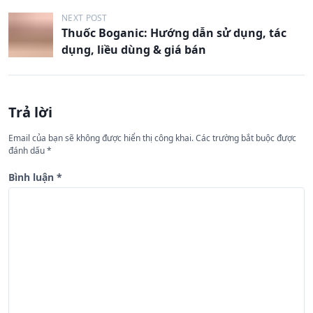
ề
u
NEXT POST
Thuốc Boganic: Hướng dẫn sử dụng, tác
h
dụng, liều dùng & giá bán
ư
ớ
n
Trả lời
g
Email của bạn sẽ không được hiển thị công khai.
Các trường bắt buộc được
b
đánh dấu
*
à
Bình luận
*
i
v
i
ế
t