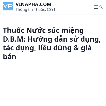
S
VINAPHA.COM
S
k
Thông tin Thuốc, CSYT
M
e
i
e
a
p
n
r
t
u
Thuốc Nước súc miệng
c
o
h
c
D.B.M: Hướng dẫn sử dụng,
o
tác dụng, liều dùng & giá
n
t
bán
e
n
t