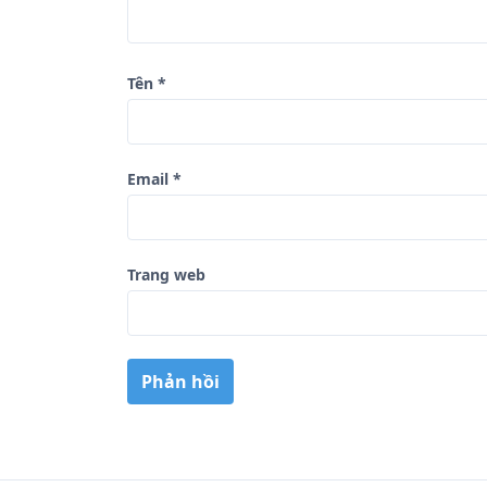
i
ế
t
Tên
*
Email
*
Trang web