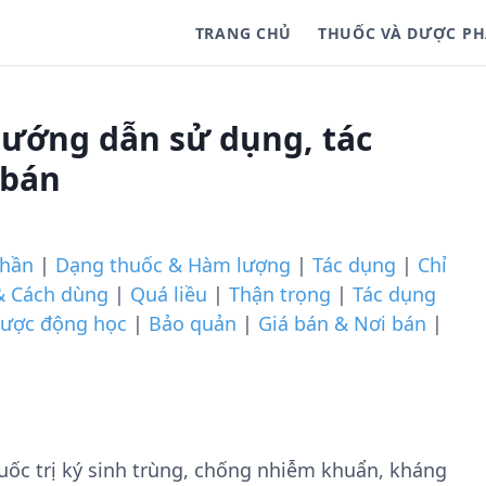
TRANG CHỦ
THUỐC VÀ DƯỢC P
ướng dẫn sử dụng, tác
 bán
phần
|
Dạng thuốc & Hàm lượng
|
Tác dụng
|
Chỉ
& Cách dùng
|
Quá liều
|
Thận trọng
|
Tác dụng
ược động học
|
Bảo quản
|
Giá bán & Nơi bán
|
c trị ký sinh trùng, chống nhiễm khuẩn, kháng