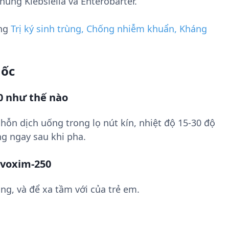
ng Klebsiella và Enterobarter.
ụng
Trị ký sinh trùng, Chống nhiễm khuẩn, Kháng
uốc
0 như thế nào
hỗn dịch uống trong lọ nút kín, nhiệt độ 15-30 độ
g ngay sau khi pha.
ovoxim-250
ng, và để xa tầm với của trẻ em.