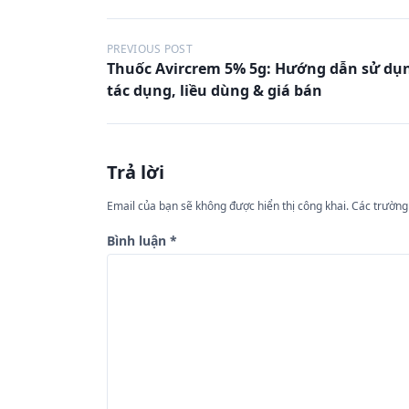
Đ
PREVIOUS POST
Thuốc Avircrem 5% 5g: Hướng dẫn sử dụ
i
tác dụng, liều dùng & giá bán
ề
u
h
Trả lời
ư
Email của bạn sẽ không được hiển thị công khai.
Các trường
ớ
n
Bình luận
*
g
b
à
i
v