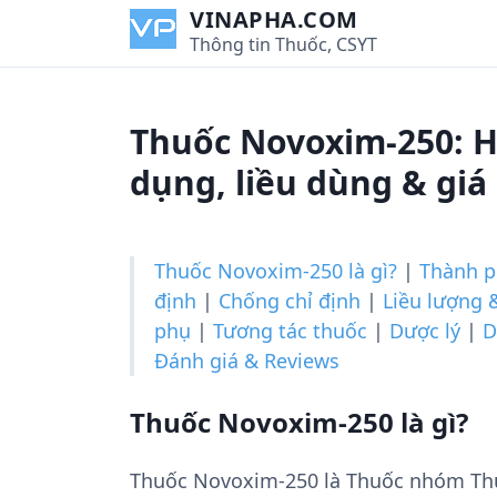
S
VINAPHA.COM
k
Thông tin Thuốc, CSYT
i
p
t
Thuốc Novoxim-250: H
o
c
dụng, liều dùng & giá
o
n
t
Thuốc Novoxim-250 là gì?
|
Thành 
e
định
|
Chống chỉ định
|
Liều lượng 
n
phụ
|
Tương tác thuốc
|
Dược lý
|
D
t
Đánh giá & Reviews
Thuốc Novoxim-250 là gì?
Thuốc Novoxim-250 là Thuốc nhóm Thuố