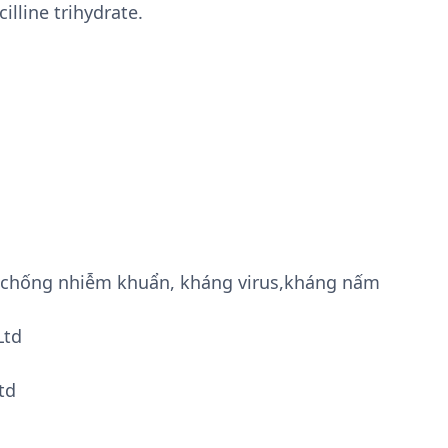
lline trihydrate.
g, chống nhiễm khuẩn, kháng virus,kháng nấm
Ltd
td