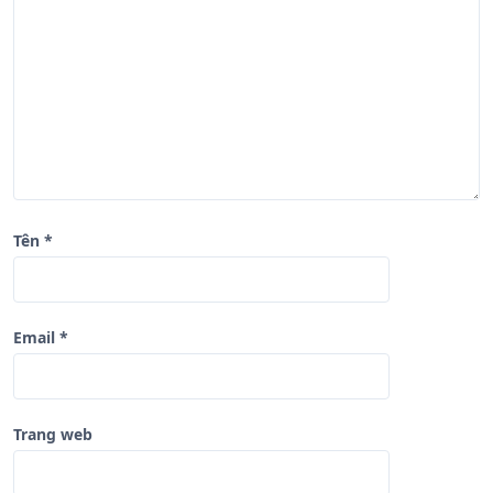
v
i
ế
t
Tên
*
Email
*
Trang web