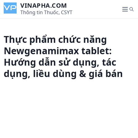
S
VINAPHA.COM
S
k
Thông tin Thuốc, CSYT
M
e
i
e
a
p
n
r
t
u
Thực phẩm chức năng
c
o
h
c
Newgenamimax tablet:
o
Hướng dẫn sử dụng, tác
n
t
dụng, liều dùng & giá bán
e
n
t