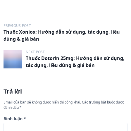
Đ
PREVIOUS POST
Thuốc Xoniox: Hướng dẫn sử dụng, tác dụng, liều
i
dùng & giá bán
ề
u
NEXT POST
Thuốc Dotorin 25mg: Hướng dẫn sử dụng,
h
tác dụng, liều dùng & giá bán
ư
ớ
n
Trả lời
g
Email của bạn sẽ không được hiển thị công khai.
Các trường bắt buộc được
b
đánh dấu
*
à
Bình luận
*
i