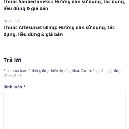
Thuốc Sanbeclaneksi: Hướng dẫn sử dụng, tác dụng,
i
liều dùng & giá bán
ề
u
NEXT POST
Thuốc Artesunat 60mg: Hướng dẫn sử dụng, tác
h
dụng, liều dùng & giá bán
ư
ớ
n
Trả lời
g
Email của bạn sẽ không được hiển thị công khai.
Các trường bắt buộc được
b
đánh dấu
*
à
Bình luận
*
i
v
i
ế
t