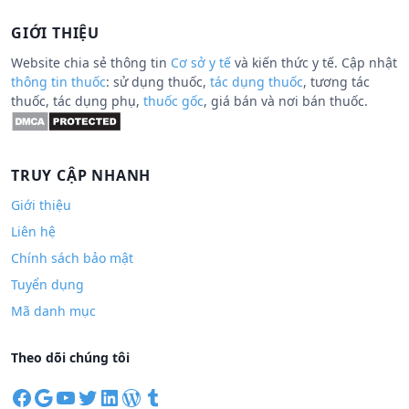
GIỚI THIỆU
Website chia sẻ thông tin
Cơ sở y tế
và kiến thức y tế. Cập nhật
thông tin thuốc
: sử dụng thuốc,
tác dụng thuốc
, tương tác
thuốc, tác dụng phụ,
thuốc gốc
, giá bán và nơi bán thuốc.
TRUY CẬP NHANH
Giới thiệu
Liên hệ
Chính sách bảo mật
Tuyển dụng
Mã danh mục
Theo dõi chúng tôi
F
G
Y
T
L
W
T