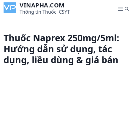
S
VINAPHA.COM
S
k
Thông tin Thuốc, CSYT
M
e
i
e
a
p
n
r
t
u
Thuốc Naprex 250mg/5ml:
c
o
h
c
Hướng dẫn sử dụng, tác
o
dụng, liều dùng & giá bán
n
t
e
n
t