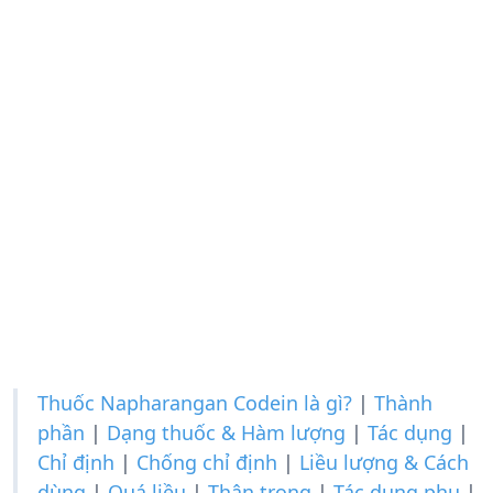
Thuốc Napharangan Codein là gì?
|
Thành
phần
|
Dạng thuốc & Hàm lượng
|
Tác dụng
|
Chỉ định
|
Chống chỉ định
|
Liều lượng & Cách
dùng
|
Quá liều
|
Thận trọng
|
Tác dụng phụ
|