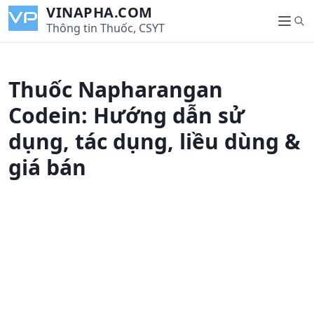
S
VINAPHA.COM
S
k
Thông tin Thuốc, CSYT
M
e
i
e
a
p
n
r
t
u
Thuốc Napharangan
c
o
h
c
Codein: Hướng dẫn sử
o
dụng, tác dụng, liều dùng &
n
t
giá bán
e
n
t