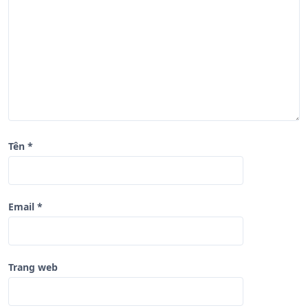
i
ế
t
Tên
*
Email
*
Trang web