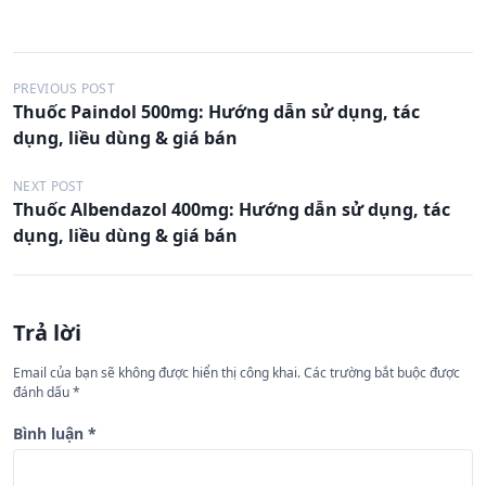
Đ
PREVIOUS POST
Thuốc Paindol 500mg: Hướng dẫn sử dụng, tác
i
dụng, liều dùng & giá bán
ề
u
NEXT POST
Thuốc Albendazol 400mg: Hướng dẫn sử dụng, tác
h
dụng, liều dùng & giá bán
ư
ớ
n
Trả lời
g
Email của bạn sẽ không được hiển thị công khai.
Các trường bắt buộc được
b
đánh dấu
*
à
Bình luận
*
i
v