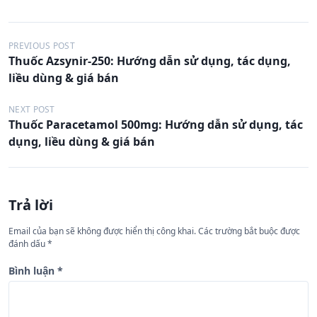
Đ
PREVIOUS POST
Thuốc Azsynir-250: Hướng dẫn sử dụng, tác dụng,
i
liều dùng & giá bán
ề
u
NEXT POST
Thuốc Paracetamol 500mg: Hướng dẫn sử dụng, tác
h
dụng, liều dùng & giá bán
ư
ớ
n
Trả lời
g
Email của bạn sẽ không được hiển thị công khai.
Các trường bắt buộc được
b
đánh dấu
*
à
Bình luận
*
i
v