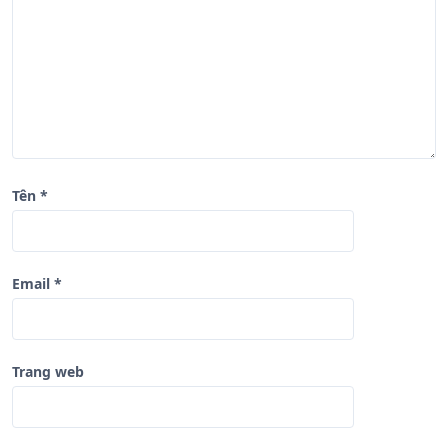
i
ế
t
Tên
*
Email
*
Trang web