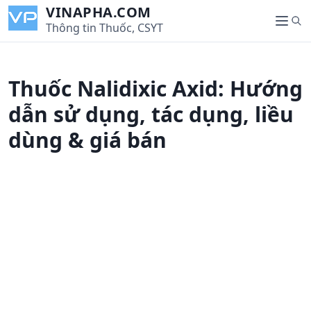
S
VINAPHA.COM
S
k
Thông tin Thuốc, CSYT
M
e
i
e
a
p
n
r
t
u
Thuốc Nalidixic Axid: Hướng
c
o
h
c
dẫn sử dụng, tác dụng, liều
o
dùng & giá bán
n
t
e
n
t