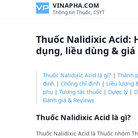
S
VINAPHA.COM
k
Thông tin Thuốc, CSYT
i
p
t
Thuốc Nalidixic Acid:
o
c
dụng, liều dùng & giá
o
n
t
Thuốc Nalidixic Acid là gì?
|
Thành 
e
định
|
Chống chỉ định
|
Liều lượng 
n
phụ
|
Tương tác thuốc
|
Dược lý
|
D
t
Đánh giá & Reviews
Thuốc Nalidixic Acid là gì?
Thuốc Nalidixic Acid là Thuốc nhóm Th