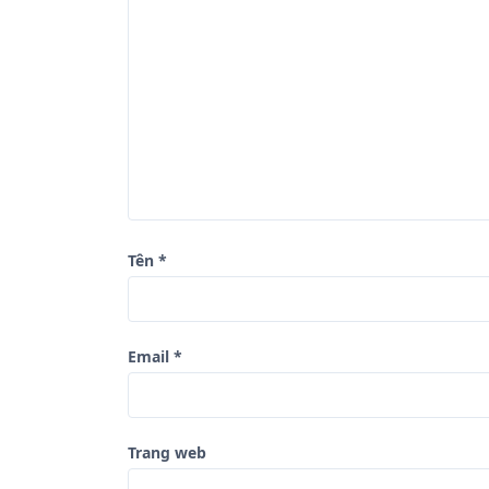
g
b
à
i
v
i
ế
t
Tên
*
Email
*
Trang web