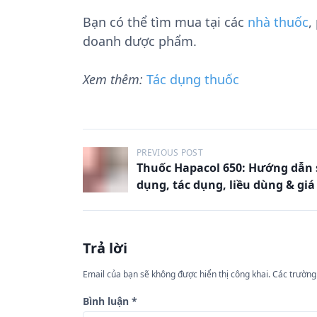
Bạn có thể tìm mua tại các
nhà thuốc
,
doanh dược phẩm.
Xem thêm:
Tác dụng thuốc
Đ
PREVIOUS POST
Thuốc Hapacol 650: Hướng dẫn
i
dụng, tác dụng, liều dùng & giá
ề
u
h
Trả lời
ư
Email của bạn sẽ không được hiển thị công khai.
Các trường
ớ
n
Bình luận
*