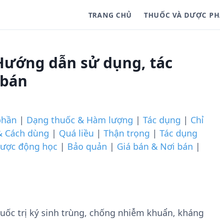
TRANG CHỦ
THUỐC VÀ DƯỢC P
 Hướng dẫn sử dụng, tác
 bán
phần
|
Dạng thuốc & Hàm lượng
|
Tác dụng
|
Chỉ
& Cách dùng
|
Quá liều
|
Thận trọng
|
Tác dụng
ược động học
|
Bảo quản
|
Giá bán & Nơi bán
|
uốc trị ký sinh trùng, chống nhiễm khuẩn, kháng