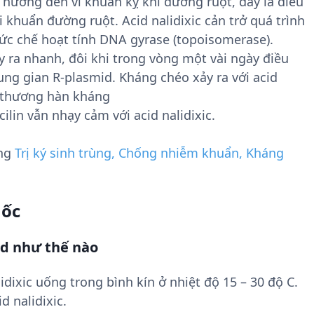
nh hưởng đến vi khuẩn kỵ khí đường ruột, đây là điều
i khuẩn đường ruột. Acid nalidixic cản trở quá trình
ức chế hoạt tính DNA gyrase (topoisomerase).
 ra nhanh, đôi khi trong vòng một vài ngày điều
ung gian R-plasmid. Kháng chéo xảy ra với acid
và thương hàn kháng
lin vẫn nhạy cảm với acid nalidixic.
ụng
Trị ký sinh trùng, Chống nhiễm khuẩn, Kháng
uốc
id như thế nào
idixic uống trong bình kín ở nhiệt độ 15 – 30 độ C.
 nalidixic.