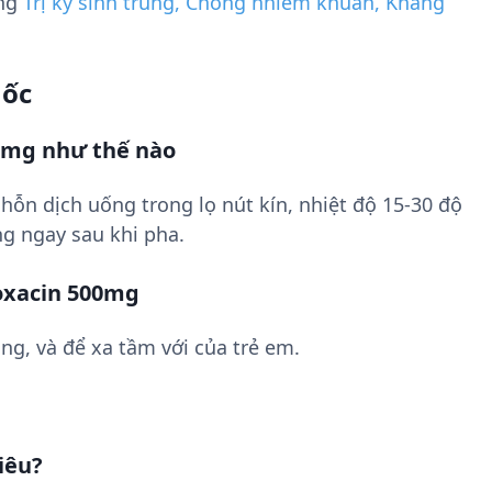
ụng
Trị ký sinh trùng, Chống nhiễm khuẩn, Kháng
uốc
0mg như thế nào
hỗn dịch uống trong lọ nút kín, nhiệt độ 15-30 độ
g ngay sau khi pha.
oxacin 500mg
ng, và để xa tầm với của trẻ em.
iêu?