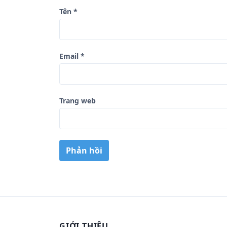
t
Tên
*
Email
*
Trang web
GIỚI THIỆU