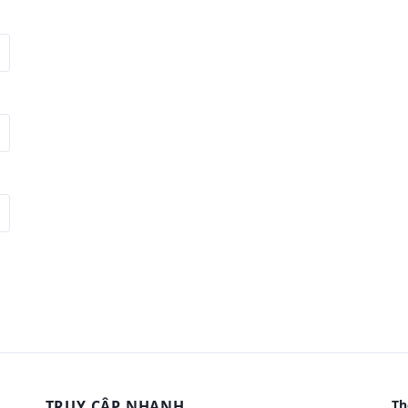
TRUY CẬP NHANH
Th