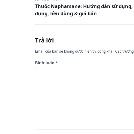
Đ
Thuốc Napharsane: Hướng dẫn sử dụng, 
i
dụng, liều dùng & giá bán
ề
u
h
Trả lời
ư
Email của bạn sẽ không được hiển thị công khai.
Các trường
ớ
n
Bình luận
*
g
b
à
i
v
i
ế