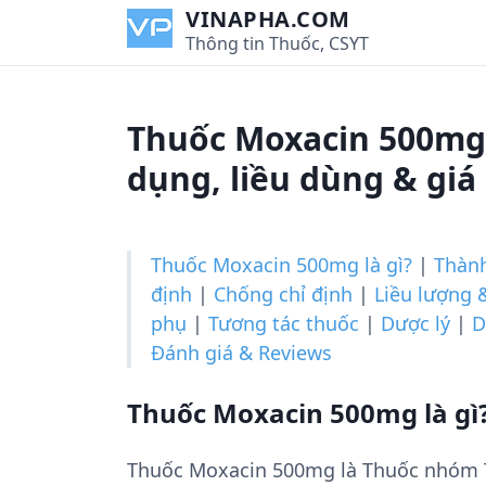
S
VINAPHA.COM
k
Thông tin Thuốc, CSYT
i
p
t
Thuốc Moxacin 500mg
o
c
dụng, liều dùng & giá
o
n
t
Thuốc Moxacin 500mg là gì?
|
Thàn
e
định
|
Chống chỉ định
|
Liều lượng 
n
phụ
|
Tương tác thuốc
|
Dược lý
|
D
t
Đánh giá & Reviews
Thuốc Moxacin 500mg là gì
Thuốc Moxacin 500mg là Thuốc nhóm T