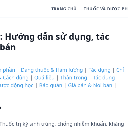
TRANG CHỦ
THUỐC VÀ DƯỢC P
: Hướng dẫn sử dụng, tác
 bán
h phần
|
Dạng thuốc & Hàm lượng
|
Tác dụng
|
Chỉ
& Cách dùng
|
Quá liều
|
Thận trọng
|
Tác dụng
ược động học
|
Bảo quản
|
Giá bán & Nơi bán
|
?
huốc trị ký sinh trùng, chống nhiễm khuẩn, kháng