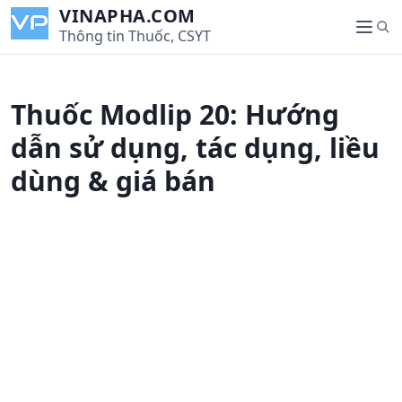
S
VINAPHA.COM
S
k
Thông tin Thuốc, CSYT
M
e
i
e
a
p
n
r
t
u
Thuốc Modlip 20: Hướng
c
o
h
c
dẫn sử dụng, tác dụng, liều
o
dùng & giá bán
n
t
e
n
t