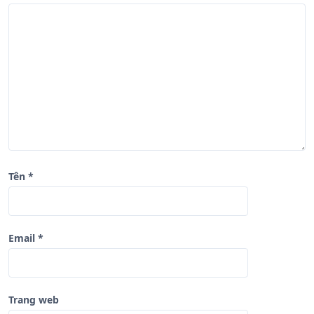
i
v
i
ế
t
Tên
*
Email
*
Trang web