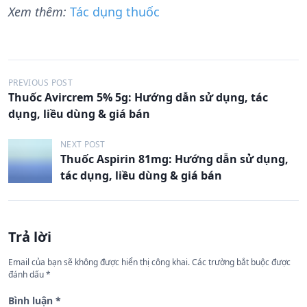
Xem thêm:
Tác dụng thuốc
Đ
PREVIOUS POST
Thuốc Avircrem 5% 5g: Hướng dẫn sử dụng, tác
i
dụng, liều dùng & giá bán
ề
u
NEXT POST
Thuốc Aspirin 81mg: Hướng dẫn sử dụng,
h
tác dụng, liều dùng & giá bán
ư
ớ
n
Trả lời
g
Email của bạn sẽ không được hiển thị công khai.
Các trường bắt buộc được
b
đánh dấu
*
à
Bình luận
*