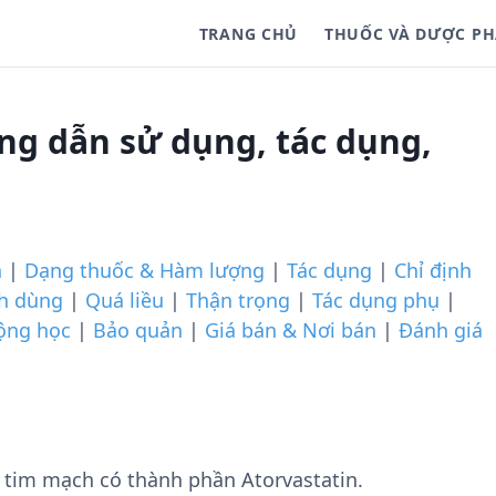
TRANG CHỦ
THUỐC VÀ DƯỢC P
ng dẫn sử dụng, tác dụng,
n
|
Dạng thuốc & Hàm lượng
|
Tác dụng
|
Chỉ định
ch dùng
|
Quá liều
|
Thận trọng
|
Tác dụng phụ
|
ộng học
|
Bảo quản
|
Giá bán & Nơi bán
|
Đánh giá
tim mạch có thành phần Atorvastatin.