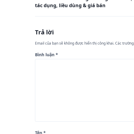
i
tác dụng, liều dùng & giá bán
ề
u
h
Trả lời
ư
Email của bạn sẽ không được hiển thị công khai.
Các trường
ớ
n
Bình luận
*
g
b
à
i
v
i
ế
t
Tên
*