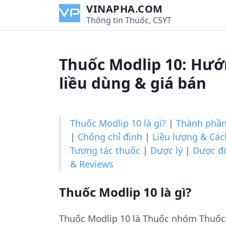
S
VINAPHA.COM
k
Thông tin Thuốc, CSYT
i
p
t
Thuốc Modlip 10: Hướ
o
c
liều dùng & giá bán
o
n
t
Thuốc Modlip 10 là gì?
|
Thành phầ
e
|
Chống chỉ định
|
Liều lượng & Cá
n
Tương tác thuốc
|
Dược lý
|
Dược đ
t
& Reviews
Thuốc Modlip 10 là gì?
Thuốc Modlip 10 là Thuốc nhóm Thuốc 