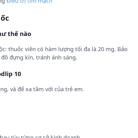
ụng
Điều trị tim mạch
uốc
hư thế nào
c: thuốc viên có hàm lượng tối đa là 20 mg. Bảo
 đồ đựng kín, tránh ánh sáng.
dlip 10
ng, và để xa tầm với của trẻ em.
hau tùy từng cơ sở kinh doanh.