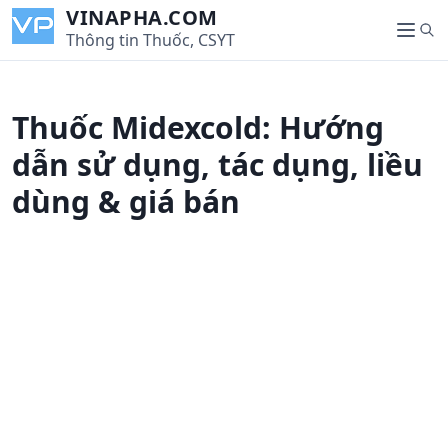
S
VINAPHA.COM
S
k
Thông tin Thuốc, CSYT
M
e
i
e
a
p
n
r
t
u
Thuốc Midexcold: Hướng
c
o
h
c
dẫn sử dụng, tác dụng, liều
o
dùng & giá bán
n
t
e
n
t