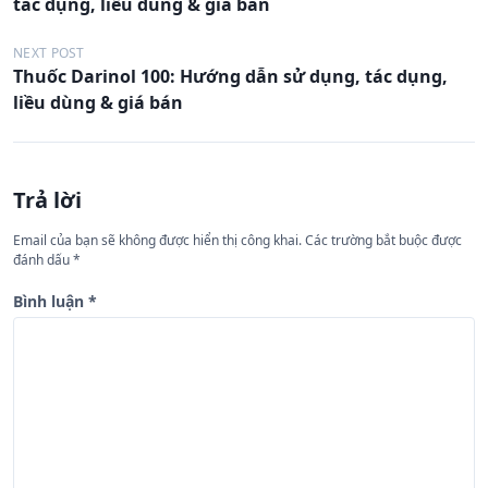
tác dụng, liều dùng & giá bán
ề
u
NEXT POST
Thuốc Darinol 100: Hướng dẫn sử dụng, tác dụng,
h
liều dùng & giá bán
ư
ớ
n
Trả lời
g
Email của bạn sẽ không được hiển thị công khai.
Các trường bắt buộc được
b
đánh dấu
*
à
Bình luận
*
i
v
i
ế
t