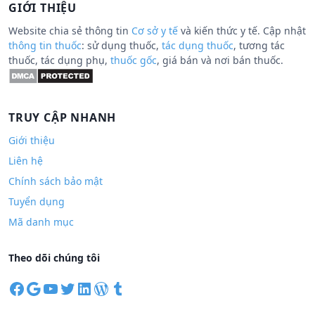
GIỚI THIỆU
Website chia sẻ thông tin
Cơ sở y tế
và kiến thức y tế. Cập nhật
thông tin thuốc
: sử dụng thuốc,
tác dụng thuốc
, tương tác
thuốc, tác dụng phụ,
thuốc gốc
, giá bán và nơi bán thuốc.
TRUY CẬP NHANH
Giới thiệu
Liên hệ
Chính sách bảo mật
Tuyển dụng
Mã danh mục
Theo dõi chúng tôi
F
G
Y
T
L
W
T
a
o
o
w
i
o
u