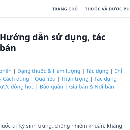
TRANG CHỦ
THUỐC VÀ DƯỢC P
 Hướng dẫn sử dụng, tác
 bán
phần
|
Dạng thuốc & Hàm lượng
|
Tác dụng
|
Chỉ
& Cách dùng
|
Quá liều
|
Thận trọng
|
Tác dụng
ược động học
|
Bảo quản
|
Giá bán & Nơi bán
|
uốc trị ký sinh trùng, chống nhiễm khuẩn, kháng