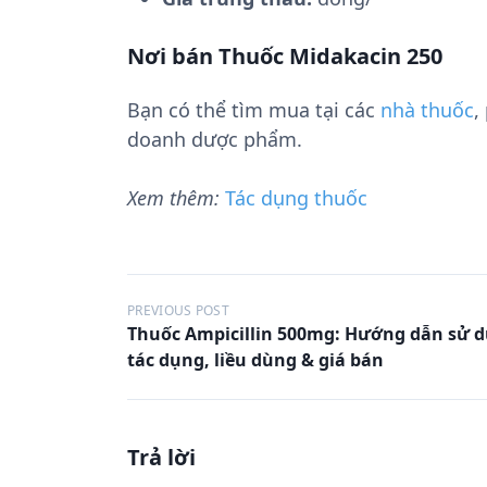
Nơi bán Thuốc Midakacin 250
Bạn có thể tìm mua tại các
nhà thuốc
,
doanh dược phẩm.
Xem thêm:
Tác dụng thuốc
Đ
PREVIOUS POST
Thuốc Ampicillin 500mg: Hướng dẫn sử 
i
tác dụng, liều dùng & giá bán
ề
u
h
Trả lời
ư