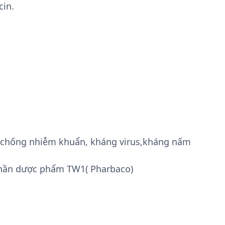
cin.
g, chống nhiễm khuẩn, kháng virus,kháng nấm
phần dược phẩm TW1( Pharbaco)