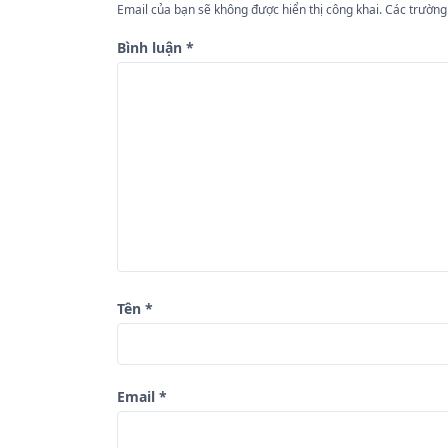
Email của bạn sẽ không được hiển thị công khai.
Các trường
ớ
n
Bình luận
*
g
b
à
i
v
i
ế
t
Tên
*
Email
*