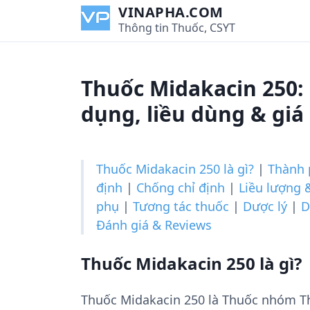
S
VINAPHA.COM
k
Thông tin Thuốc, CSYT
i
p
t
Thuốc Midakacin 250:
o
c
dụng, liều dùng & giá
o
n
t
Thuốc Midakacin 250 là gì?
|
Thành 
e
định
|
Chống chỉ định
|
Liều lượng 
n
phụ
|
Tương tác thuốc
|
Dược lý
|
D
t
Đánh giá & Reviews
Thuốc Midakacin 250 là gì?
Thuốc Midakacin 250 là Thuốc nhóm Th