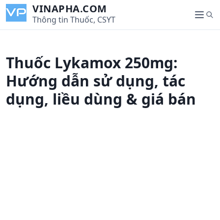
S
VINAPHA.COM
S
k
Thông tin Thuốc, CSYT
M
e
i
e
a
p
n
r
t
u
Thuốc Lykamox 250mg:
c
o
h
c
Hướng dẫn sử dụng, tác
o
dụng, liều dùng & giá bán
n
t
e
n
t