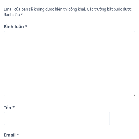
g
Email của bạn sẽ không được hiển thị công khai.
Các trường bắt buộc được
b
đánh dấu
*
à
Bình luận
*
i
v
i
ế
t
Tên
*
Email
*