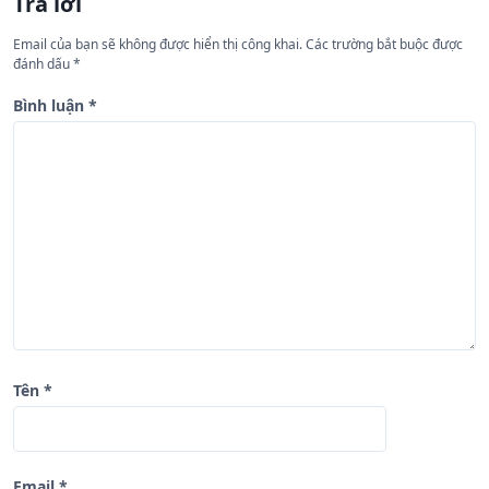
Trả lời
g
Email của bạn sẽ không được hiển thị công khai.
Các trường bắt buộc được
b
đánh dấu
*
à
Bình luận
*
i
v
i
ế
t
Tên
*
Email
*