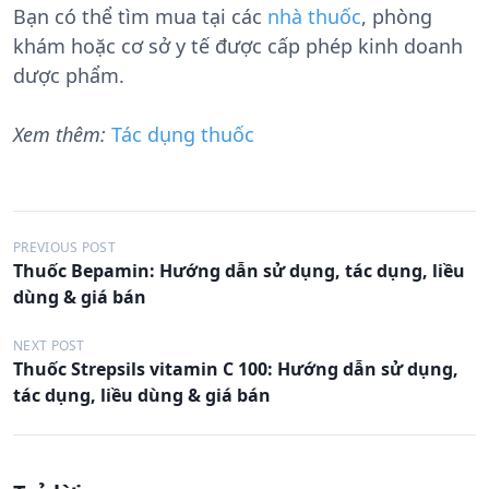
Bạn có thể tìm mua tại các
nhà thuốc
, phòng
khám hoặc cơ sở y tế được cấp phép kinh doanh
dược phẩm.
Xem thêm:
Tác dụng thuốc
Đ
PREVIOUS POST
Thuốc Bepamin: Hướng dẫn sử dụng, tác dụng, liều
i
dùng & giá bán
ề
u
NEXT POST
Thuốc Strepsils vitamin C 100: Hướng dẫn sử dụng,
h
tác dụng, liều dùng & giá bán
ư
ớ
n