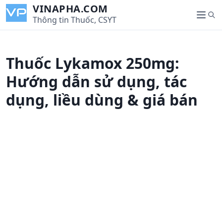
S
VINAPHA.COM
S
k
Thông tin Thuốc, CSYT
M
e
i
e
a
p
n
r
t
u
Thuốc Lykamox 250mg:
c
o
h
c
Hướng dẫn sử dụng, tác
o
dụng, liều dùng & giá bán
n
t
e
n
t