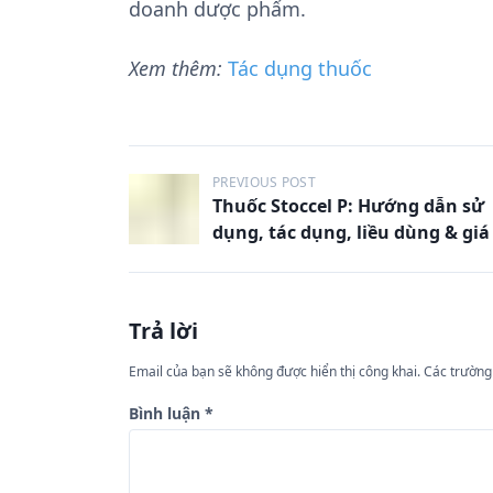
doanh dược phẩm.
Xem thêm:
Tác dụng thuốc
Đ
PREVIOUS POST
Thuốc Stoccel P: Hướng dẫn sử
i
dụng, tác dụng, liều dùng & giá
ề
u
h
Trả lời
ư
Email của bạn sẽ không được hiển thị công khai.
Các trường
ớ
n
Bình luận
*
g
b