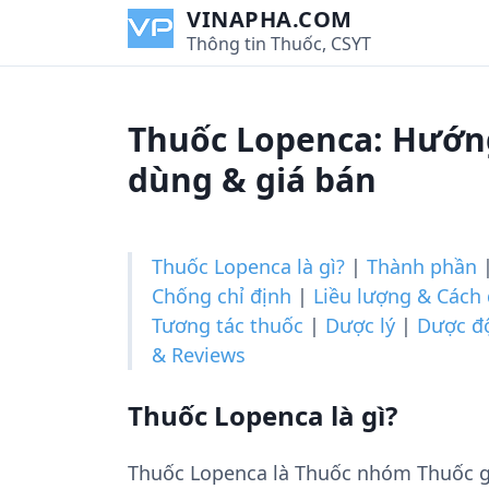
S
VINAPHA.COM
k
Thông tin Thuốc, CSYT
i
p
t
Thuốc Lopenca: Hướng
o
c
dùng & giá bán
o
n
t
Thuốc Lopenca là gì?
|
Thành phần
e
Chống chỉ định
|
Liều lượng & Cách
n
Tương tác thuốc
|
Dược lý
|
Dược đ
t
& Reviews
Thuốc Lopenca là gì?
Thuốc Lopenca là Thuốc nhóm Thuốc g