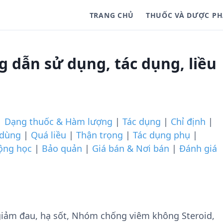
TRANG CHỦ
THUỐC VÀ DƯỢC P
 dẫn sử dụng, tác dụng, liều
|
Dạng thuốc & Hàm lượng
|
Tác dụng
|
Chỉ định
|
 dùng
|
Quá liều
|
Thận trọng
|
Tác dụng phụ
|
ộng học
|
Bảo quản
|
Giá bán & Nơi bán
|
Đánh giá
iảm đau, hạ sốt, Nhóm chống viêm không Steroid,