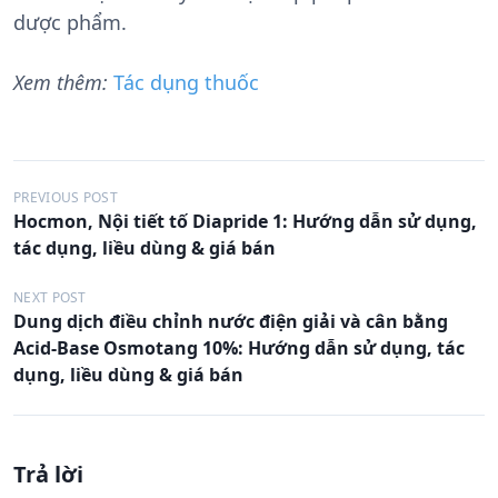
dược phẩm.
Xem thêm:
Tác dụng thuốc
Đ
PREVIOUS POST
Hocmon, Nội tiết tố Diapride 1: Hướng dẫn sử dụng,
i
tác dụng, liều dùng & giá bán
ề
u
NEXT POST
Dung dịch điều chỉnh nước điện giải và cân bằng
h
Acid-Base Osmotang 10%: Hướng dẫn sử dụng, tác
ư
dụng, liều dùng & giá bán
ớ
n
g
Trả lời