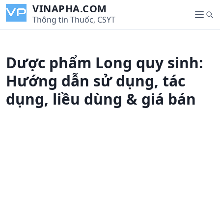
S
VINAPHA.COM
S
k
Thông tin Thuốc, CSYT
M
e
i
e
a
p
n
r
t
u
Dược phẩm Long quy sinh:
c
o
h
c
Hướng dẫn sử dụng, tác
o
dụng, liều dùng & giá bán
n
t
e
n
t