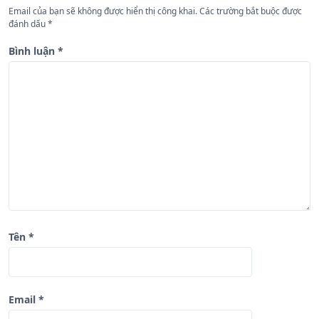
b
Email của bạn sẽ không được hiển thị công khai.
Các trường bắt buộc được
à
đánh dấu
*
i
Bình luận
*
v
i
ế
t
Tên
*
Email
*