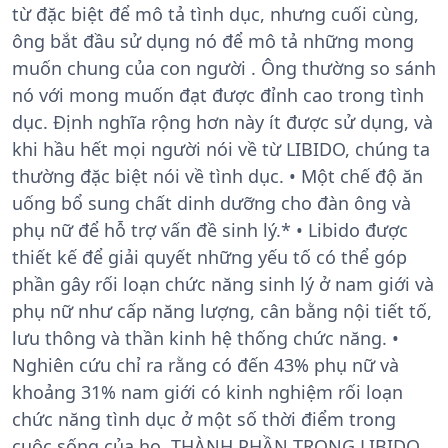
từ đặc biệt để mô tả tình dục, nhưng cuối cùng,
ông bắt đầu sử dụng nó để mô tả những mong
muốn chung của con người . Ông thường so sánh
nó với mong muốn đạt được đỉnh cao trong tình
dục. Định nghĩa rộng hơn này ít được sử dụng, và
khi hầu hết mọi người nói về từ LIBIDO, chúng ta
thường đặc biệt nói về tình dục. • Một chế độ ăn
uống bổ sung chất dinh dưỡng cho đàn ông và
phụ nữ để hỗ trợ vấn đề sinh lý.* • Libido được
thiết kế để giải quyết những yếu tố có thể góp
phần gây rối loạn chức năng sinh lý ở nam giới và
phụ nữ như cấp năng lượng, cân bằng nội tiết tố,
lưu thông và thần kinh hệ thống chức năng. •
Nghiên cứu chỉ ra rằng có đến 43% phụ nữ và
khoảng 31% nam giới có kinh nghiệm rối loạn
chức năng tình dục ở một số thời điểm trong
cuộc sống của họ. THÀNH PHẦN TRONG LIBIDO