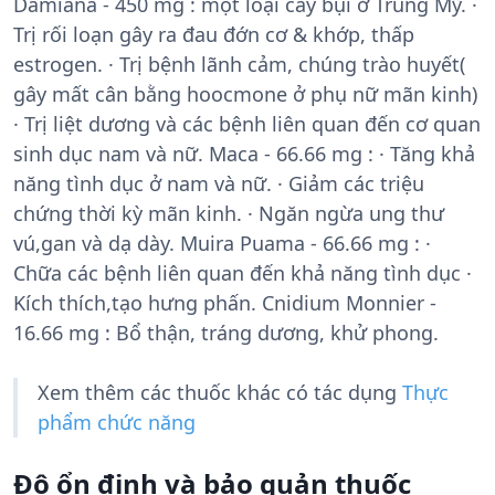
Damiana - 450 mg : một loại cây bụi ở Trung Mỹ. ·
Trị rối loạn gây ra đau đớn cơ & khớp, thấp
estrogen. · Trị bệnh lãnh cảm, chúng trào huyết(
gây mất cân bằng hoocmone ở phụ nữ mãn kinh)
· Trị liệt dương và các bệnh liên quan đến cơ quan
sinh dục nam và nữ. Maca - 66.66 mg : · Tăng khả
năng tình dục ở nam và nữ. · Giảm các triệu
chứng thời kỳ mãn kinh. · Ngăn ngừa ung thư
vú,gan và dạ dày. Muira Puama - 66.66 mg : ·
Chữa các bệnh liên quan đến khả năng tình dục ·
Kích thích,tạo hưng phấn. Cnidium Monnier -
16.66 mg : Bổ thận, tráng dương, khử phong.
Xem thêm các thuốc khác có tác dụng
Thực
phẩm chức năng
Độ ổn định và bảo quản thuốc