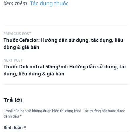
Xem thêm:
Tác dụng thuốc
Đ
PREVIOUS POST
Thuốc Cefaclor: Hướng dẫn sử dụng, tác dụng, liều
i
dùng & giá bán
ề
u
NEXT POST
Thuốc Dolcontral 50mg/ml: Hướng dẫn sử dụng, tác
h
dụng, liều dùng & giá bán
ư
ớ
n
Trả lời
g
Email của bạn sẽ không được hiển thị công khai.
Các trường bắt buộc được
b
đánh dấu
*
à
Bình luận
*