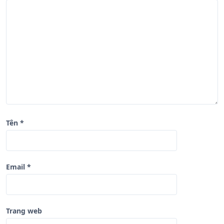
i
v
i
ế
t
Tên
*
Email
*
Trang web