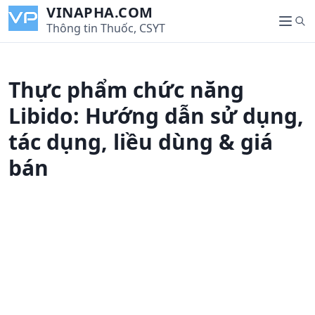
S
VINAPHA.COM
S
k
Thông tin Thuốc, CSYT
M
e
i
e
a
p
n
r
t
u
Thực phẩm chức năng
c
o
h
c
Libido: Hướng dẫn sử dụng,
o
tác dụng, liều dùng & giá
n
t
bán
e
n
t