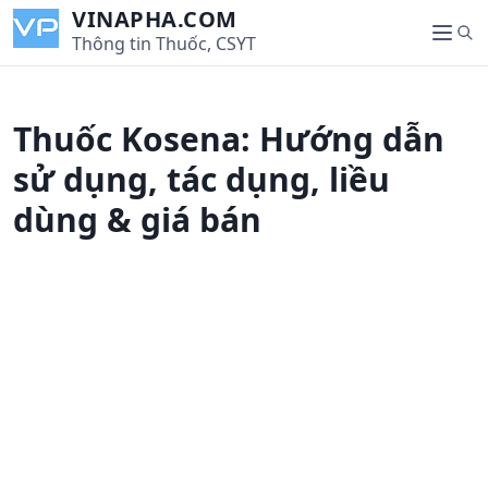
S
VINAPHA.COM
S
k
Thông tin Thuốc, CSYT
M
e
i
e
a
p
n
r
t
u
Thuốc Kosena: Hướng dẫn
c
o
h
c
sử dụng, tác dụng, liều
o
dùng & giá bán
n
t
e
n
t