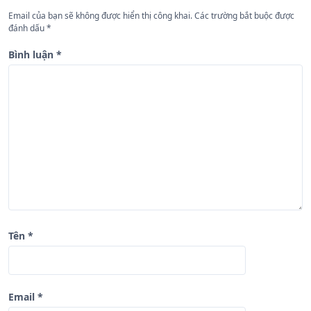
g
Email của bạn sẽ không được hiển thị công khai.
Các trường bắt buộc được
b
đánh dấu
*
à
Bình luận
*
i
v
i
ế
t
Tên
*
Email
*