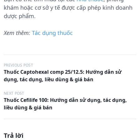
khám hoặc cơ sở y tế được cấp phép kinh doanh
dược phẩm.
Xem thêm:
Tác dụng thuốc
Đ
PREVIOUS POST
Thuốc Captohexal comp 25/12.5: Hướng dẫn sử
i
dụng, tác dụng, liều dùng & giá bán
ề
u
NEXT POST
Thuốc Cefilife 100: Hướng dẫn sử dụng, tác dụng,
h
liều dùng & giá bán
ư
ớ
n
Trả lời