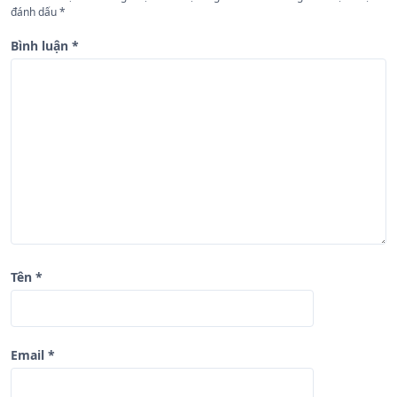
b
đánh dấu
*
à
Bình luận
*
i
v
i
ế
t
Tên
*
Email
*