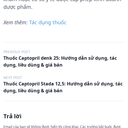
dược phẩm.
Xem thêm:
Tác dụng thuốc
Đ
PREVIOUS POST
Thuốc Captopril denk 25: Hướng dẫn sử dụng, tác
i
dụng, liều dùng & giá bán
ề
u
NEXT POST
Thuốc Captopril Stada 12,5: Hướng dẫn sử dụng, tác
h
dụng, liều dùng & giá bán
ư
ớ
n
Trả lời
g
Email của bạn sẽ không được hiển thị công khai.
Các trường bắt buộc được