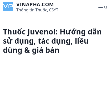
S
VINAPHA.COM
S
k
Thông tin Thuốc, CSYT
M
e
i
e
a
p
n
r
t
u
Thuốc Juvenol: Hướng dẫn
c
o
h
c
sử dụng, tác dụng, liều
o
dùng & giá bán
n
t
e
n
t