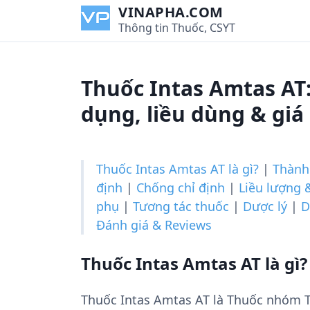
S
VINAPHA.COM
k
Thông tin Thuốc, CSYT
i
p
t
Thuốc Intas Amtas AT
o
c
dụng, liều dùng & giá
o
n
t
Thuốc Intas Amtas AT là gì?
|
Thành
e
định
|
Chống chỉ định
|
Liều lượng 
n
phụ
|
Tương tác thuốc
|
Dược lý
|
D
t
Đánh giá & Reviews
Thuốc Intas Amtas AT là gì?
Thuốc Intas Amtas AT là Thuốc nhóm 