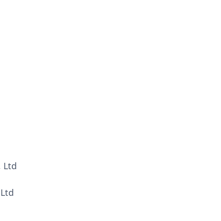
 Ltd
 Ltd