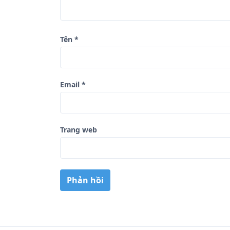
i
ế
t
Tên
*
Email
*
Trang web