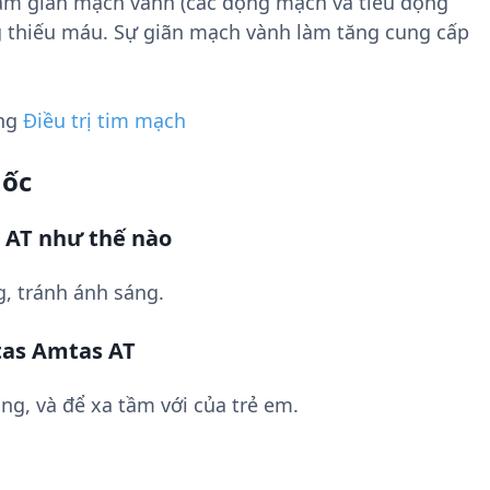
làm giãn mạch vành (các động mạch và tiểu động
g thiếu máu. Sự giãn mạch vành làm tăng cung cấp
ụng
Điều trị tim mạch
uốc
 AT như thế nào
, tránh ánh sáng.
tas Amtas AT
ng, và để xa tầm với của trẻ em.