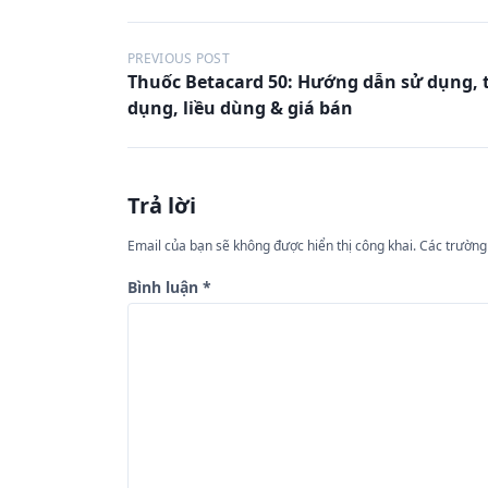
Đ
PREVIOUS POST
Thuốc Betacard 50: Hướng dẫn sử dụng, 
i
dụng, liều dùng & giá bán
ề
u
h
Trả lời
ư
Email của bạn sẽ không được hiển thị công khai.
Các trường
ớ
n
Bình luận
*
g
b
à
i
v