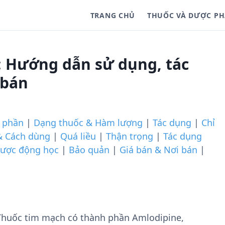
TRANG CHỦ
THUỐC VÀ DƯỢC P
: Hướng dẫn sử dụng, tác
 bán
 phần
|
Dạng thuốc & Hàm lượng
|
Tác dụng
|
Chỉ
& Cách dùng
|
Quá liều
|
Thận trọng
|
Tác dụng
ược động học
|
Bảo quản
|
Giá bán & Nơi bán
|
Thuốc tim mạch có thành phần Amlodipine,