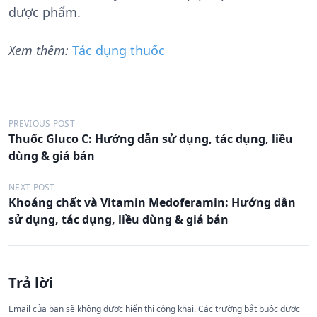
dược phẩm.
Xem thêm:
Tác dụng thuốc
Đ
PREVIOUS POST
Thuốc Gluco C: Hướng dẫn sử dụng, tác dụng, liều
i
dùng & giá bán
ề
u
NEXT POST
Khoáng chất và Vitamin Medoferamin: Hướng dẫn
h
sử dụng, tác dụng, liều dùng & giá bán
ư
ớ
n
Trả lời
g
Email của bạn sẽ không được hiển thị công khai.
Các trường bắt buộc được