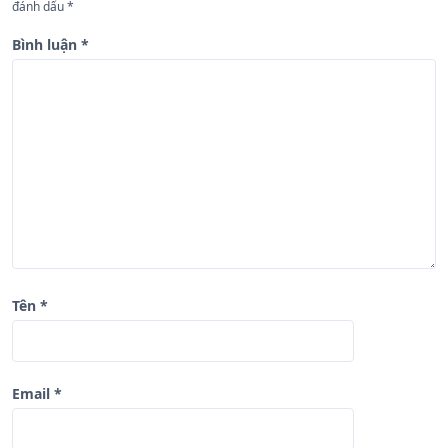
b
đánh dấu
*
à
Bình luận
*
i
v
i
ế
t
Tên
*
Email
*