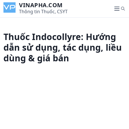
S
VINAPHA.COM
S
k
Thông tin Thuốc, CSYT
M
e
i
e
a
p
n
r
t
u
Thuốc Indocollyre: Hướng
c
o
h
c
dẫn sử dụng, tác dụng, liều
o
dùng & giá bán
n
t
e
n
t