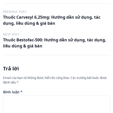
Đ
PREVIOUS POST
Thuốc Carvesyl 6,25mg: Hướng dẫn sử dụng, tác
i
dụng, liều dùng & giá bán
ề
u
NEXT POST
Thuốc Bestofac-500: Hướng dẫn sử dụng, tác dụng,
h
liều dùng & giá bán
ư
ớ
n
Trả lời
g
Email của bạn sẽ không được hiển thị công khai.
Các trường bắt buộc được
b
đánh dấu
*
à
Bình luận
*
i
v
i