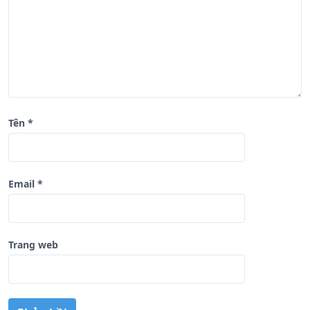
ế
t
Tên
*
Email
*
Trang web