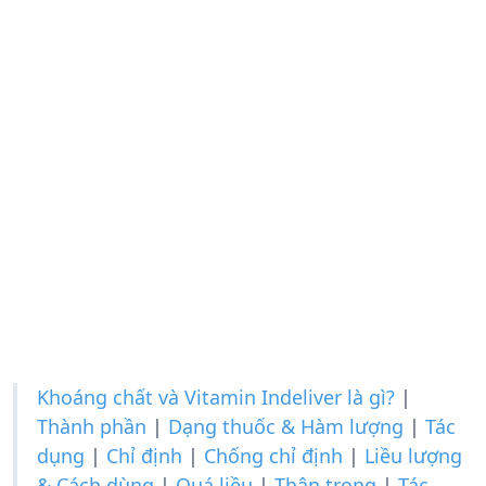
Khoáng chất và Vitamin Indeliver là gì?
|
Thành phần
|
Dạng thuốc & Hàm lượng
|
Tác
dụng
|
Chỉ định
|
Chống chỉ định
|
Liều lượng
& Cách dùng
|
Quá liều
|
Thận trọng
|
Tác