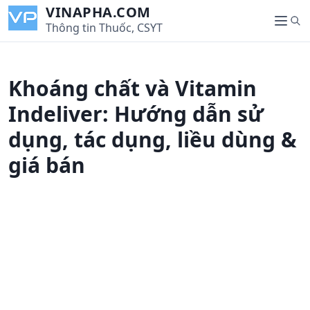
S
VINAPHA.COM
S
k
Thông tin Thuốc, CSYT
M
e
i
e
a
p
n
r
t
u
Khoáng chất và Vitamin
c
o
h
c
Indeliver: Hướng dẫn sử
o
dụng, tác dụng, liều dùng &
n
t
giá bán
e
n
t