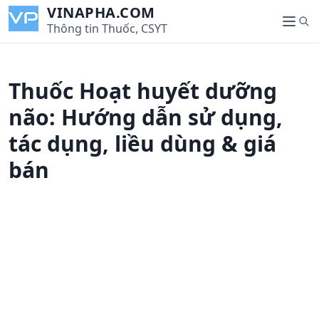
S
VINAPHA.COM
S
k
Thông tin Thuốc, CSYT
M
e
i
e
a
p
n
r
t
u
Thuốc Hoạt huyết dưỡng
c
o
h
c
não: Hướng dẫn sử dụng,
o
tác dụng, liều dùng & giá
n
t
bán
e
n
t