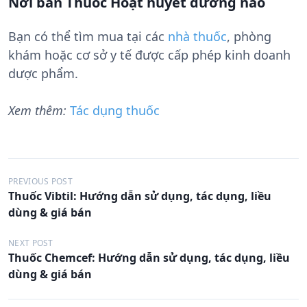
Nơi bán Thuốc Hoạt huyết dưỡng não
Bạn có thể tìm mua tại các
nhà thuốc
, phòng
khám hoặc cơ sở y tế được cấp phép kinh doanh
dược phẩm.
Xem thêm:
Tác dụng thuốc
Đ
PREVIOUS POST
Thuốc Vibtil: Hướng dẫn sử dụng, tác dụng, liều
i
dùng & giá bán
ề
u
NEXT POST
Thuốc Chemcef: Hướng dẫn sử dụng, tác dụng, liều
h
dùng & giá bán
ư