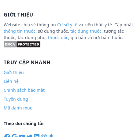
GIỚI THIỆU
Website chia sẻ thông tin
Cơ sở y tế
và kiến thức y tế. Cập nhật
thông tin thuốc
: sử dụng thuốc,
tác dụng thuốc
, tương tác
thuốc, tác dụng phụ,
thuốc gốc
, giá bán và nơi bán thuốc.
TRUY CẬP NHANH
Giới thiệu
Liên hệ
Chính sách bảo mật
Tuyển dụng
Mã danh mục
Theo dõi chúng tôi
F
G
Y
T
L
W
T