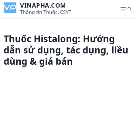
S
VINAPHA.COM
S
k
Thông tin Thuốc, CSYT
M
e
i
e
a
p
n
r
t
u
Thuốc Histalong: Hướng
c
o
h
c
dẫn sử dụng, tác dụng, liều
o
dùng & giá bán
n
t
e
n
t