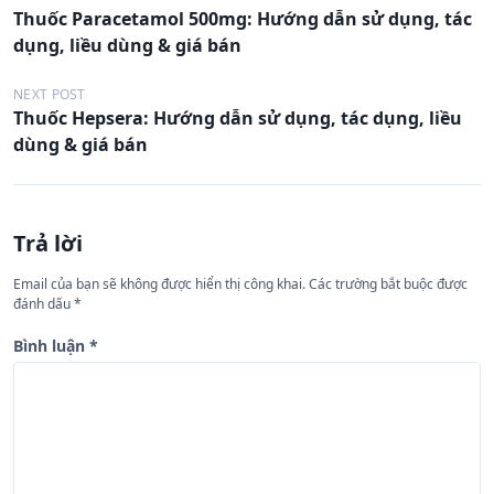
Đ
Thuốc Paracetamol 500mg: Hướng dẫn sử dụng, tác
i
dụng, liều dùng & giá bán
ề
u
NEXT POST
Thuốc Hepsera: Hướng dẫn sử dụng, tác dụng, liều
h
dùng & giá bán
ư
ớ
n
Trả lời
g
Email của bạn sẽ không được hiển thị công khai.
Các trường bắt buộc được
b
đánh dấu
*
à
Bình luận
*
i
v
i
ế