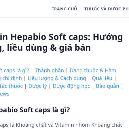
TRANG CHỦ
THUỐC VÀ DƯỢC P
in Hepabio Soft caps: Hướng
, liều dùng & giá bán
 caps là gì?
|
Thành phần
|
Dạng thuốc & Hàm
 chỉ định
|
Liều lượng & Cách dùng
|
Quá liều
|
tác thuốc
|
Dược lý
|
Dược động học
|
Bảo quản
|
iews
bio Soft caps là gì?
caps là Khoáng chất và Vitamin nhóm Khoáng chất