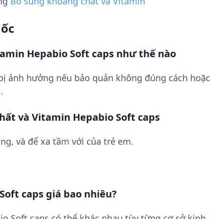
ụng
Bổ sung khoáng chất và Vitamin
uốc
amin Hepabio Soft caps như thế nào
 bị ảnh hưởng nếu bảo quản không đúng cách hoặc
.
hất và Vitamin Hepabio Soft caps
ng, và để xa tầm với của trẻ em.
Soft caps giá bao nhiêu?
o Soft caps có thể khác nhau tùy từng cơ sở kinh