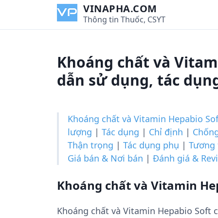
S
VINAPHA.COM
k
Thông tin Thuốc, CSYT
i
p
t
Khoáng chất và Vitam
o
c
dẫn sử dụng, tác dụng
o
n
t
Khoáng chất và Vitamin Hepabio Soft
e
lượng
|
Tác dụng
|
Chỉ định
|
Chống
n
Thận trọng
|
Tác dụng phụ
|
Tương 
t
Giá bán & Nơi bán
|
Đánh giá & Rev
Khoáng chất và Vitamin Hepa
Khoáng chất và Vitamin Hepabio Soft 