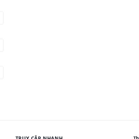
TRUY CẬP NHANH
Th