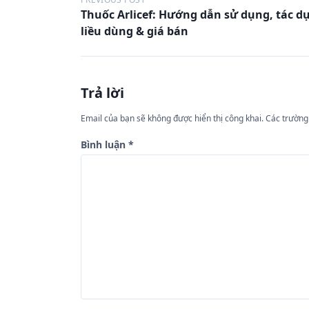
Đ
Thuốc Arlicef: Hướng dẫn sử dụng, tác d
i
liều dùng & giá bán
ề
u
h
Trả lời
ư
Email của bạn sẽ không được hiển thị công khai.
Các trường
ớ
n
Bình luận
*
g
b
à
i
v
i
ế