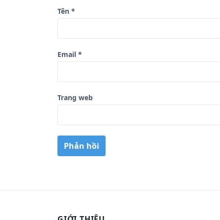
t
Tên
*
Email
*
Trang web
GIỚI THIỆU