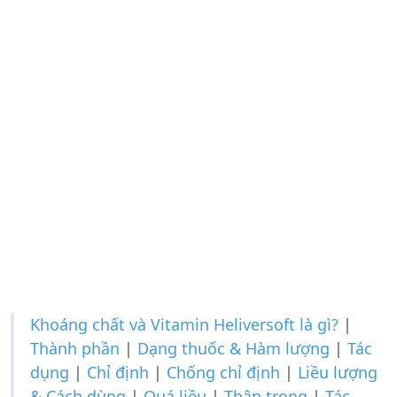
Khoáng chất và Vitamin Heliversoft là gì?
|
Thành phần
|
Dạng thuốc & Hàm lượng
|
Tác
dụng
|
Chỉ định
|
Chống chỉ định
|
Liều lượng
& Cách dùng
|
Quá liều
|
Thận trọng
|
Tác