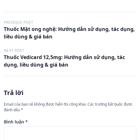
Đ
PREVIOUS POST
Thuốc Mật ong nghệ: Hướng dẫn sử dụng, tác dụng,
i
liều dùng & giá bán
ề
u
NEXT POST
Thuốc Vedicard 12,5mg: Hướng dẫn sử dụng, tác
h
dụng, liều dùng & giá bán
ư
ớ
n
Trả lời
g
Email của bạn sẽ không được hiển thị công khai.
Các trường bắt buộc được
b
đánh dấu
*
à
Bình luận
*
i
v