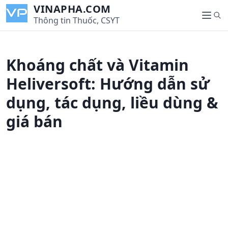
S
VINAPHA.COM
S
k
Thông tin Thuốc, CSYT
M
e
i
e
a
p
n
r
t
u
Khoáng chất và Vitamin
c
o
h
c
Heliversoft: Hướng dẫn sử
o
dụng, tác dụng, liều dùng &
n
t
giá bán
e
n
t