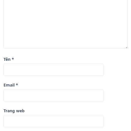
i
ế
t
Tên
*
Email
*
Trang web