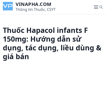
S
VINAPHA.COM
S
k
Thông tin Thuốc, CSYT
M
e
i
e
a
p
n
r
t
u
Thuốc Hapacol infants F
c
o
h
c
150mg: Hướng dẫn sử
o
dụng, tác dụng, liều dùng &
n
t
giá bán
e
n
t