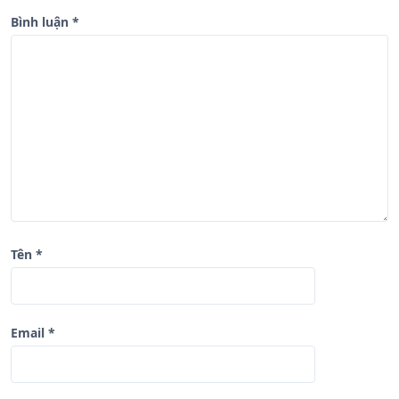
à
Bình luận
*
i
v
i
ế
t
Tên
*
Email
*