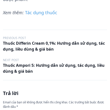
Xem thêm:
Tác dụng thuốc
Đ
PREVIOUS POST
Thuốc Differin Cream 0,1%: Hướng dẫn sử dụng, tác
i
dụng, liều dùng & giá bán
ề
u
NEXT POST
Thuốc Ampori 5: Hướng dẫn sử dụng, tác dụng, liều
h
dùng & giá bán
ư
ớ
n
Trả lời
g
Email của bạn sẽ không được hiển thị công khai.
Các trường bắt buộc được
b
đánh dấu
*