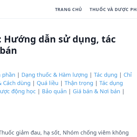
TRANG CHỦ
THUỐC VÀ DƯỢC P
 Hướng dẫn sử dụng, tác
 bán
 phần
|
Dạng thuốc & Hàm lượng
|
Tác dụng
|
Chỉ
& Cách dùng
|
Quá liều
|
Thận trọng
|
Tác dụng
ược động học
|
Bảo quản
|
Giá bán & Nơi bán
|
Thuốc giảm đau, hạ sốt, Nhóm chống viêm không