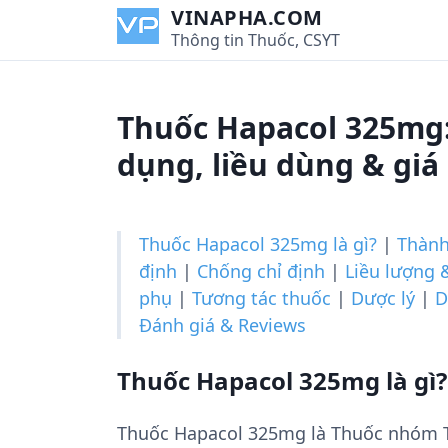
S
VINAPHA.COM
k
Thông tin Thuốc, CSYT
i
p
t
Thuốc Hapacol 325mg:
o
c
dụng, liều dùng & giá
o
n
t
Thuốc Hapacol 325mg là gì?
|
Thành
e
định
|
Chống chỉ định
|
Liều lượng 
n
phụ
|
Tương tác thuốc
|
Dược lý
|
D
t
Đánh giá & Reviews
Thuốc Hapacol 325mg là gì?
Thuốc Hapacol 325mg là Thuốc nhóm 