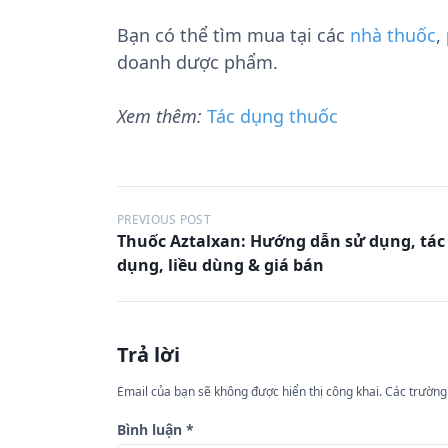
Bạn có thể tìm mua tại các
nhà thuốc
,
doanh dược phẩm.
Xem thêm:
Tác dụng thuốc
Đ
PREVIOUS POST
Thuốc Aztalxan: Hướng dẫn sử dụng, tác
i
dụng, liều dùng & giá bán
ề
u
h
Trả lời
ư
Email của bạn sẽ không được hiển thị công khai.
Các trường
ớ
n
Bình luận
*