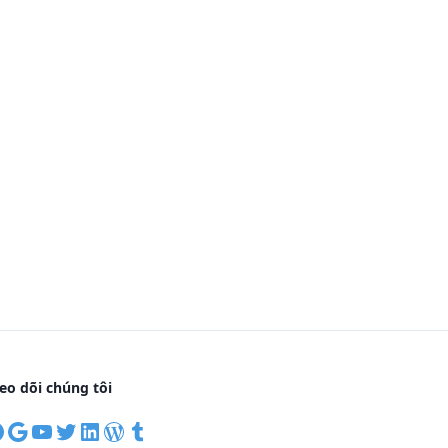
eo dõi chúng tôi
F
G
Y
T
L
W
T