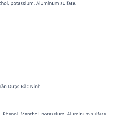
nthol, potassium, Aluminum sulfate.
hần Dược Bắc Ninh
d, Phenol, Menthol, potassium, Aluminum sulfate