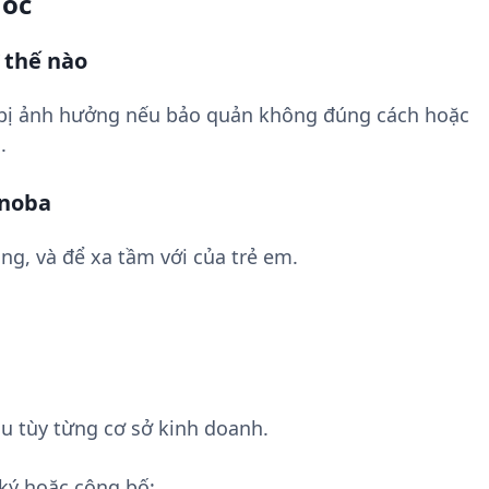
uốc
 thế nào
 bị ảnh hưởng nếu bảo quản không đúng cách hoặc
.
ynoba
ng, và để xa tầm với của trẻ em.
u tùy từng cơ sở kinh doanh.
ký hoặc công bố: