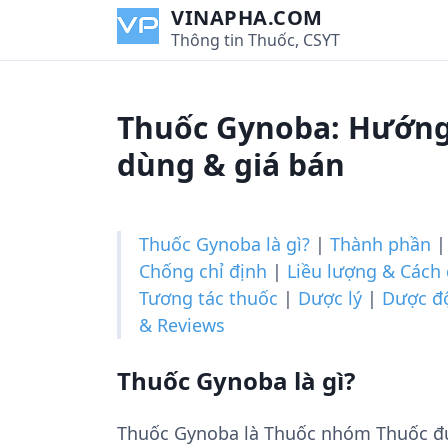
S
VINAPHA.COM
k
Thông tin Thuốc, CSYT
i
p
t
Thuốc Gynoba: Hướng 
o
c
dùng & giá bán
o
n
t
Thuốc Gynoba là gì?
|
Thành phần
e
Chống chỉ định
|
Liều lượng & Cách
n
Tương tác thuốc
|
Dược lý
|
Dược đ
t
& Reviews
Thuốc Gynoba là gì?
Thuốc Gynoba là Thuốc nhóm Thuốc đư