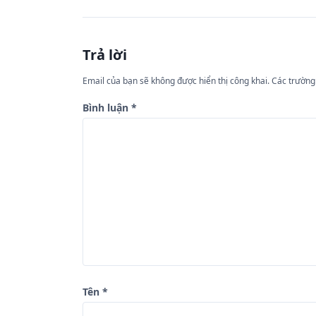
u
h
ư
Trả lời
ớ
Email của bạn sẽ không được hiển thị công khai.
Các trường
n
Bình luận
*
g
b
à
i
v
i
ế
t
Tên
*