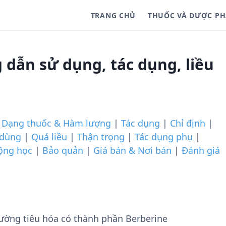
TRANG CHỦ
THUỐC VÀ DƯỢC P
dẫn sử dụng, tác dụng, liều
|
Dạng thuốc & Hàm lượng
|
Tác dụng
|
Chỉ định
|
 dùng
|
Quá liều
|
Thận trọng
|
Tác dụng phụ
|
ộng học
|
Bảo quản
|
Giá bán & Nơi bán
|
Đánh giá
ờng tiêu hóa có thành phần Berberine