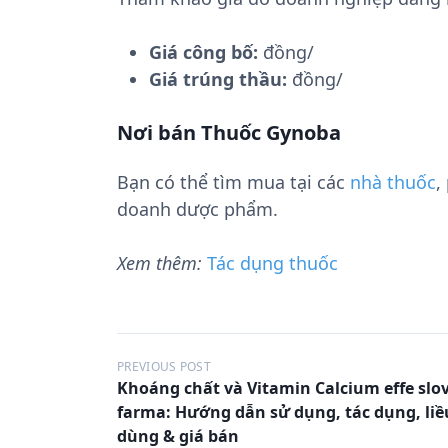
Giá công bố:
đồng/
Giá trúng thầu:
đồng/
Nơi bán Thuốc Gynoba
Bạn có thể tìm mua tại các
nhà thuốc
,
doanh dược phẩm.
Xem thêm:
Tác dụng thuốc
Đ
PREVIOUS POST
Khoáng chất và Vitamin Calcium effe slo
i
farma: Hướng dẫn sử dụng, tác dụng, liề
ề
dùng & giá bán