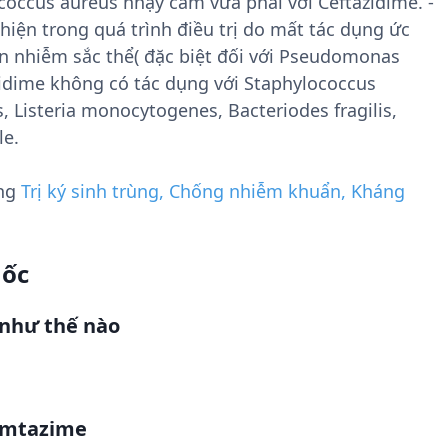
occus aureus nhạy cảm vừa phải với Ceftazidime. -
hiện trong quá trình điều trị do mất tác dụng ức
an nhiễm sắc thể( đặc biệt đối với Pseudomonas
azidime không có tác dụng với Staphylococcus
, Listeria monocytogenes, Bacteriodes fragilis,
le.
ụng
Trị ký sinh trùng, Chống nhiễm khuẩn, Kháng
uốc
như thế nào
omtazime