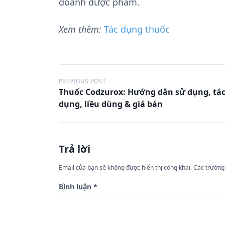
doanh dược phẩm.
Xem thêm:
Tác dụng thuốc
Đ
PREVIOUS POST
Thuốc Codzurox: Hướng dẫn sử dụng, tá
i
dụng, liều dùng & giá bán
ề
u
h
Trả lời
ư
Email của bạn sẽ không được hiển thị công khai.
Các trường
ớ
n
Bình luận
*
g
b