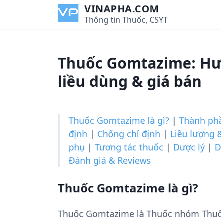
S
VINAPHA.COM
k
Thông tin Thuốc, CSYT
i
p
t
Thuốc Gomtazime: Hư
o
c
liều dùng & giá bán
o
n
t
Thuốc Gomtazime là gì?
|
Thành ph
e
định
|
Chống chỉ định
|
Liều lượng 
n
phụ
|
Tương tác thuốc
|
Dược lý
|
D
t
Đánh giá & Reviews
Thuốc Gomtazime là gì?
Thuốc Gomtazime là Thuốc nhóm Thuốc