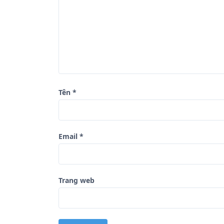
à
i
v
i
ế
t
Tên
*
Email
*
Trang web