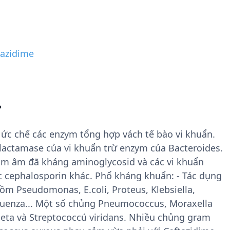
tazidime
?
 ức chế các enzym tổng hợp vách tế bào vi khuẩn.
 lactamase của vi khuẩn trừ enzym của Bacteroides.
am âm đã kháng aminoglycosid và các vi khuẩn
c cephalosporin khác. Phổ kháng khuẩn: - Tác dụng
ồm Pseudomonas, E.coli, Proteus, Klebsiella,
fluenza... Một số chủng Pneumococcus, Moraxella
beta và Streptococcú viridans. Nhiều chủng gram