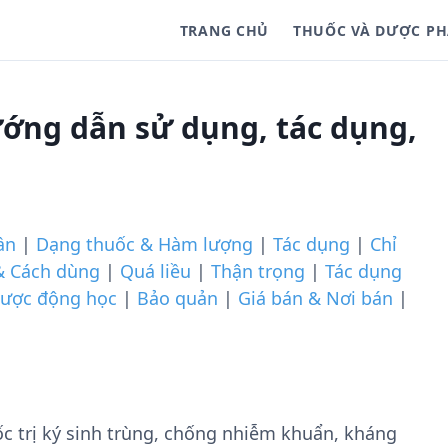
TRANG CHỦ
THUỐC VÀ DƯỢC P
ớng dẫn sử dụng, tác dụng,
ần
|
Dạng thuốc & Hàm lượng
|
Tác dụng
|
Chỉ
& Cách dùng
|
Quá liều
|
Thận trọng
|
Tác dụng
ược động học
|
Bảo quản
|
Giá bán & Nơi bán
|
 trị ký sinh trùng, chống nhiễm khuẩn, kháng