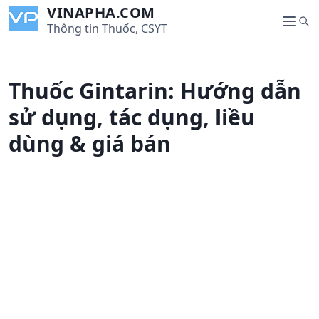
S
VINAPHA.COM
S
k
Thông tin Thuốc, CSYT
M
e
i
e
a
p
n
r
t
u
Thuốc Gintarin: Hướng dẫn
c
o
h
c
sử dụng, tác dụng, liều
o
dùng & giá bán
n
t
e
n
t