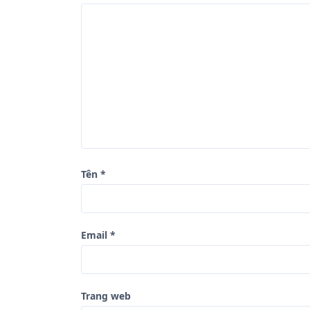
g
b
à
i
v
i
ế
t
Tên
*
Email
*
Trang web