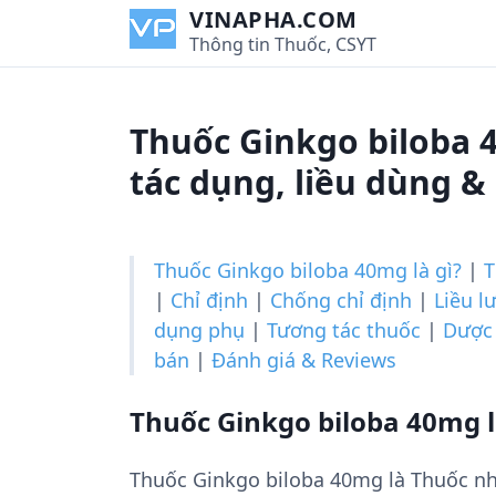
S
VINAPHA.COM
k
Thông tin Thuốc, CSYT
i
p
t
Thuốc Ginkgo biloba 
o
c
tác dụng, liều dùng &
o
n
t
Thuốc Ginkgo biloba 40mg là gì?
|
T
e
|
Chỉ định
|
Chống chỉ định
|
Liều l
n
dụng phụ
|
Tương tác thuốc
|
Dược 
t
bán
|
Đánh giá & Reviews
Thuốc Ginkgo biloba 40mg l
Thuốc Ginkgo biloba 40mg là Thuốc n