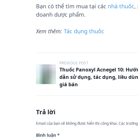
Bạn có thể tìm mua tại các
nhà thuốc
,
doanh dược phẩm.
Xem thêm:
Tác dụng thuốc
Đ
PREVIOUS POST
Thuốc Panoxyl Acnegel 10: Hướ
i
dẫn sử dụng, tác dụng, liều dù
ề
giá bán
u
h
ư
Trả lời
ớ
Email của bạn sẽ không được hiển thị công khai.
Các trường
n
Bình luận
*