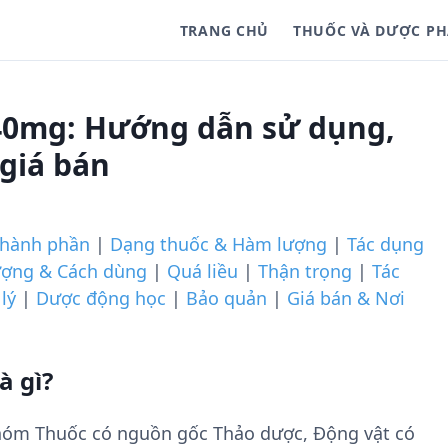
TRANG CHỦ
THUỐC VÀ DƯỢC P
40mg: Hướng dẫn sử dụng,
 giá bán
hành phần
|
Dạng thuốc & Hàm lượng
|
Tác dụng
ượng & Cách dùng
|
Quá liều
|
Thận trọng
|
Tác
lý
|
Dược động học
|
Bảo quản
|
Giá bán & Nơi
à gì?
hóm Thuốc có nguồn gốc Thảo dược, Động vật có