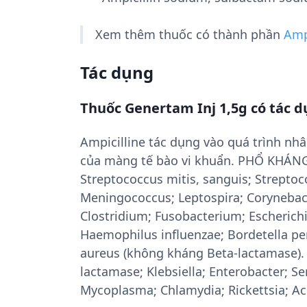
Xem thêm thuốc có thành phần
Amp
Tác dụng
Thuốc Genertam Inj 1,5g có tác d
Ampicilline tác dụng vào quá trình nh
của màng tế bào vi khuẩn. PHỔ KHÁNG 
Streptococcus mitis, sanguis; Strepto
Meningococcus; Leptospira; Corynebac
Clostridium; Fusobacterium; Escherichia
Haemophilus influenzae; Bordetella per
aureus (không kháng Beta-lactamase). 
lactamase; Klebsiella; Enterobacter; S
Mycoplasma; Chlamydia; Rickettsia; Ac