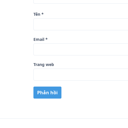
ế
t
Tên
*
Email
*
Trang web