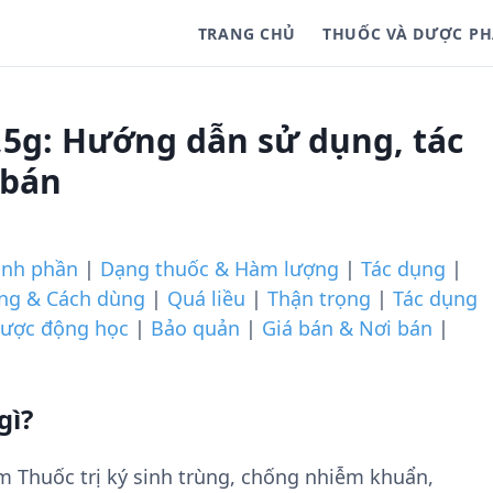
TRANG CHỦ
THUỐC VÀ DƯỢC P
,5g: Hướng dẫn sử dụng, tác
 bán
ành phần
|
Dạng thuốc & Hàm lượng
|
Tác dụng
|
ợng & Cách dùng
|
Quá liều
|
Thận trọng
|
Tác dụng
ược động học
|
Bảo quản
|
Giá bán & Nơi bán
|
gì?
m Thuốc trị ký sinh trùng, chống nhiễm khuẩn,