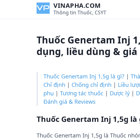
S
VINAPHA.COM
k
Thông tin Thuốc, CSYT
i
p
t
Thuốc Genertam Inj 1
o
c
dụng, liều dùng & giá
o
n
t
Thuốc Genertam Inj 1,5g là gì?
|
Th
e
Chỉ định
|
Chống chỉ định
|
Liều lư
n
phụ
|
Tương tác thuốc
|
Dược lý
|
D
t
Đánh giá & Reviews
Thuốc Genertam Inj 1,5g là 
Thuốc Genertam Inj 1,5g là Thuốc nhó