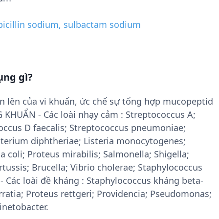
icillin sodium, sulbactam sodium
ụng gì?
ân lên của vi khuẩn, ức chế sự tổng hợp mucopeptid
KHUẨN - Các loài nhạy cảm : Streptococcus A;
coccus D faecalis; Streptococcus pneumoniae;
terium diphtheriae; Listeria monocytogenes;
 coli; Proteus mirabilis; Salmonella; Shigella;
tussis; Brucella; Vibrio cholerae; Staphylococcus
- Các loài đề kháng : Staphylococcus kháng beta-
erratia; Proteus rettgeri; Providencia; Pseudomonas;
inetobacter.