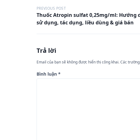
Đ
PREVIOUS POST
Thuốc Atropin sulfat 0,25mg/ml: Hướng 
i
sử dụng, tác dụng, liều dùng & giá bán
ề
u
h
Trả lời
ư
Email của bạn sẽ không được hiển thị công khai.
Các trường
ớ
n
Bình luận
*
g
b
à
i
v
i