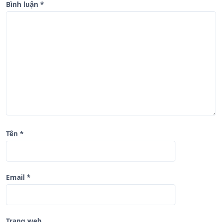
Bình luận
*
i
v
i
ế
t
Tên
*
Email
*
Trang web