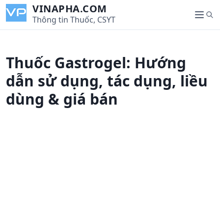
S
VINAPHA.COM
S
k
Thông tin Thuốc, CSYT
M
e
i
e
a
p
n
r
t
u
Thuốc Gastrogel: Hướng
c
o
h
c
dẫn sử dụng, tác dụng, liều
o
dùng & giá bán
n
t
e
n
t