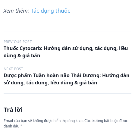
Xem thêm:
Tác dụng thuốc
Đ
PREVIOUS POST
Thuốc Cytocarb: Hướng dẫn sử dụng, tác dụng, liều
i
dùng & giá bán
ề
u
NEXT POST
Dược phẩm Tuần hoàn não Thái Dương: Hướng dẫn
h
sử dụng, tác dụng, liều dùng & giá bán
ư
ớ
n
Trả lời
g
Email của bạn sẽ không được hiển thị công khai.
Các trường bắt buộc được
b
đánh dấu
*
à