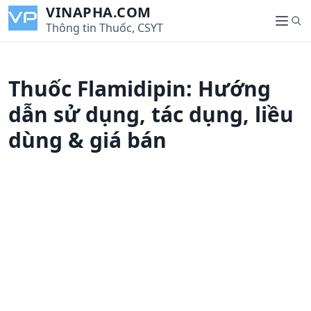
S
VINAPHA.COM
S
k
Thông tin Thuốc, CSYT
M
e
i
e
a
p
n
r
t
u
Thuốc Flamidipin: Hướng
c
o
h
c
dẫn sử dụng, tác dụng, liều
o
dùng & giá bán
n
t
e
n
t