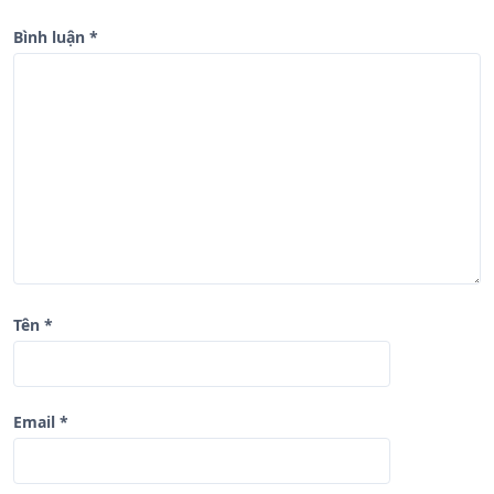
à
Bình luận
*
i
v
i
ế
t
Tên
*
Email
*