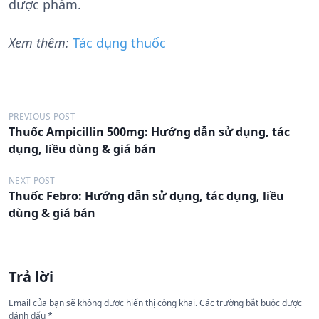
dược phẩm.
Xem thêm:
Tác dụng thuốc
Đ
PREVIOUS POST
Thuốc Ampicillin 500mg: Hướng dẫn sử dụng, tác
i
dụng, liều dùng & giá bán
ề
u
NEXT POST
Thuốc Febro: Hướng dẫn sử dụng, tác dụng, liều
h
dùng & giá bán
ư
ớ
n
Trả lời
g
Email của bạn sẽ không được hiển thị công khai.
Các trường bắt buộc được
b
đánh dấu
*