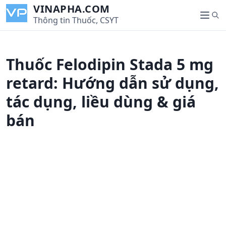
S
VINAPHA.COM
S
k
Thông tin Thuốc, CSYT
M
e
i
e
a
p
n
r
t
u
Thuốc Felodipin Stada 5 mg
c
o
h
c
retard: Hướng dẫn sử dụng,
o
tác dụng, liều dùng & giá
n
t
bán
e
n
t