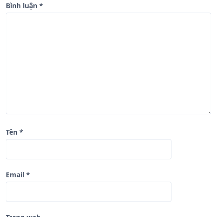
Bình luận
*
i
v
i
ế
t
Tên
*
Email
*