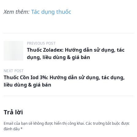
Xem thêm:
Tác dụng thuốc
Đ
PREVIOUS POST
Thuốc Zoladex: Hướng dẫn sử dụng, tác
i
dụng, liều dùng & giá bán
ề
u
NEXT POST
Thuốc Cồn Iod 3%: Hướng dẫn sử dụng, tác dụng,
h
liều dùng & giá bán
ư
ớ
n
Trả lời
g
Email của bạn sẽ không được hiển thị công khai.
Các trường bắt buộc được
b
đánh dấu
*
à