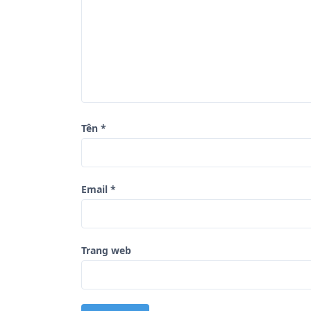
à
i
v
i
ế
t
Tên
*
Email
*
Trang web