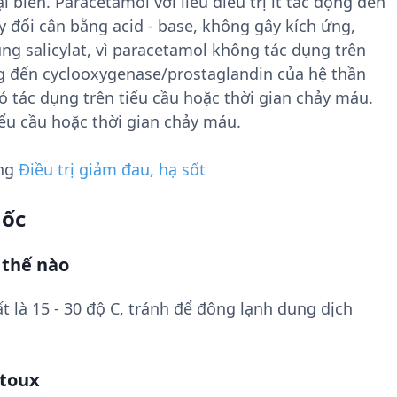
biên. Paracetamol với liều điều trị ít tác động đến
 đổi cân bằng acid - base, không gây kích ứng,
g salicylat, vì paracetamol không tác dụng trên
ng đến cyclooxygenase/prostaglandin của hệ thần
 tác dụng trên tiểu cầu hoặc thời gian chảy máu.
ểu cầu hoặc thời gian chảy máu.
ụng
Điều trị giảm đau, hạ sốt
uốc
 thế nào
t là 15 - 30 độ C, tránh để đông lạnh dung dịch
otoux