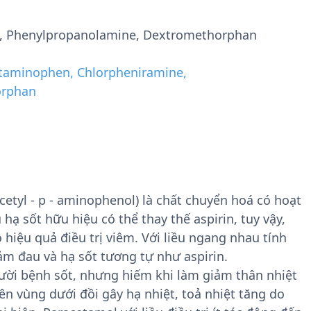
, Phenylpropanolamine, Dextromethorphan
taminophen, Chlorpheniramine,
orphan
etyl - p - aminophenol) là chất chuyển hoá có hoạt
hạ sốt hữu hiệu có thể thay thế aspirin, tuy vậy,
 hiệu quả điều trị viêm. Với liều ngang nhau tính
m đau và hạ sốt tương tự như aspirin.
ười bệnh sốt, nhưng hiếm khi làm giảm thân nhiệt
ên vùng dưới đồi gây hạ nhiệt, toả nhiệt tăng do