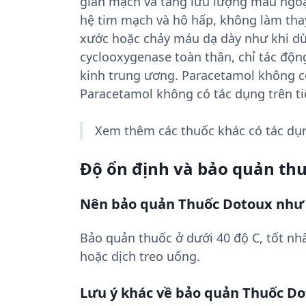
giãn mạch và tăng lưu lượng máu ngoại 
hệ tim mạch và hô hấp, không làm thay
xước hoặc chảy máu dạ dày như khi dùn
cyclooxygenase toàn thân, chỉ tác độ
kinh trung ương. Paracetamol không có
Paracetamol không có tác dụng trên ti
Xem thêm các thuốc khác có tác d
Độ ổn định và bảo quản th
Nên bảo quản Thuốc Dotoux như
Bảo quản thuốc ở dưới 40 độ C, tốt nhấ
hoặc dịch treo uống.
Lưu ý khác về bảo quản Thuốc D