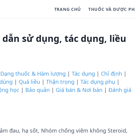
TRANG CHỦ
THUỐC VÀ DƯỢC P
dẫn sử dụng, tác dụng, liều
|
Dạng thuốc & Hàm lượng
|
Tác dụng
|
Chỉ định
|
 dùng
|
Quá liều
|
Thận trọng
|
Tác dụng phụ
|
ộng học
|
Bảo quản
|
Giá bán & Nơi bán
|
Đánh giá
ảm đau, hạ sốt, Nhóm chống viêm không Steroid,