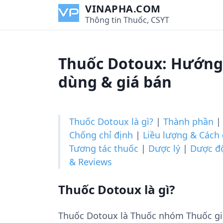
S
VINAPHA.COM
k
Thông tin Thuốc, CSYT
i
p
t
Thuốc Dotoux: Hướng 
o
c
dùng & giá bán
o
n
t
Thuốc Dotoux là gì?
|
Thành phần
e
Chống chỉ định
|
Liều lượng & Cách
n
Tương tác thuốc
|
Dược lý
|
Dược đ
t
& Reviews
Thuốc Dotoux là gì?
Thuốc Dotoux là Thuốc nhóm Thuốc gi