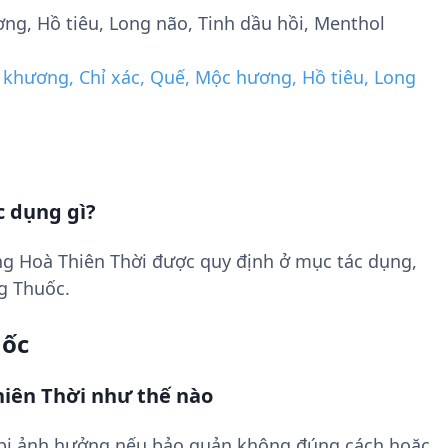
ng, Hồ tiêu, Long não, Tinh dầu hồi, Menthol
 khương, Chỉ xác, Quế, Mộc hương, Hồ tiêu, Long
c dụng gì?
g Hoà Thiên Thời được quy định ở mục tác dụng,
g Thuốc.
uốc
iên Thời như thế nào
 bị ảnh hưởng nếu bảo quản không đúng cách hoặc