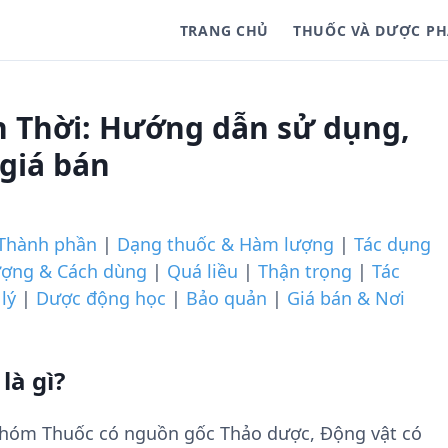
TRANG CHỦ
THUỐC VÀ DƯỢC P
 Thời: Hướng dẫn sử dụng,
 giá bán
Thành phần
|
Dạng thuốc & Hàm lượng
|
Tác dụng
ượng & Cách dùng
|
Quá liều
|
Thận trọng
|
Tác
lý
|
Dược động học
|
Bảo quản
|
Giá bán & Nơi
là gì?
nhóm Thuốc có nguồn gốc Thảo dược, Động vật có