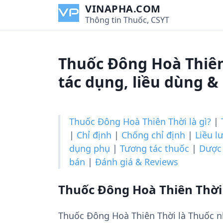
S
VINAPHA.COM
k
Thông tin Thuốc, CSYT
i
p
t
Thuốc Ðông Hoà Thiên
o
c
tác dụng, liều dùng &
o
n
t
Thuốc Ðông Hoà Thiên Thời là gì?
|
e
|
Chỉ định
|
Chống chỉ định
|
Liều l
n
dụng phụ
|
Tương tác thuốc
|
Dược 
t
bán
|
Đánh giá & Reviews
Thuốc Ðông Hoà Thiên Thời 
Thuốc Ðông Hoà Thiên Thời là Thuốc 