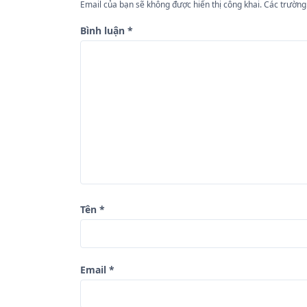
Email của bạn sẽ không được hiển thị công khai.
Các trường
n
Bình luận
*
g
b
à
i
v
i
ế
t
Tên
*
Email
*