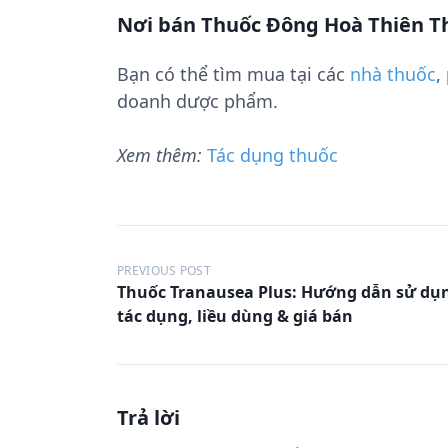
Nơi bán Thuốc Ðông Hoà Thiên T
Bạn có thể tìm mua tại các
nhà thuốc
,
doanh dược phẩm.
Xem thêm:
Tác dụng thuốc
Đ
PREVIOUS POST
i
Thuốc Tranausea Plus: Hướng dẫn sử dụ
tác dụng, liều dùng & giá bán
ề
u
h
ư
Trả lời
ớ