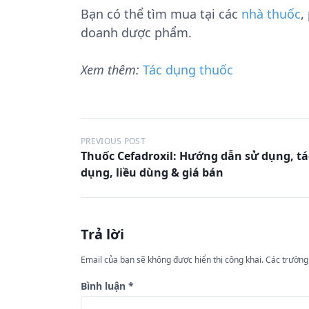
Bạn có thể tìm mua tại các
nhà thuốc
,
doanh dược phẩm.
Xem thêm:
Tác dụng thuốc
Đ
PREVIOUS POST
Thuốc Cefadroxil: Hướng dẫn sử dụng, tá
i
dụng, liều dùng & giá bán
ề
u
h
Trả lời
ư
Email của bạn sẽ không được hiển thị công khai.
Các trường
ớ
n
Bình luận
*