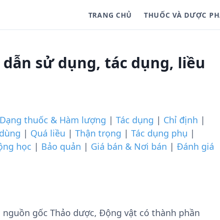
TRANG CHỦ
THUỐC VÀ DƯỢC P
dẫn sử dụng, tác dụng, liều
Dạng thuốc & Hàm lượng
|
Tác dụng
|
Chỉ định
|
 dùng
|
Quá liều
|
Thận trọng
|
Tác dụng phụ
|
ộng học
|
Bảo quản
|
Giá bán & Nơi bán
|
Đánh giá
ó nguồn gốc Thảo dược, Động vật có thành phần