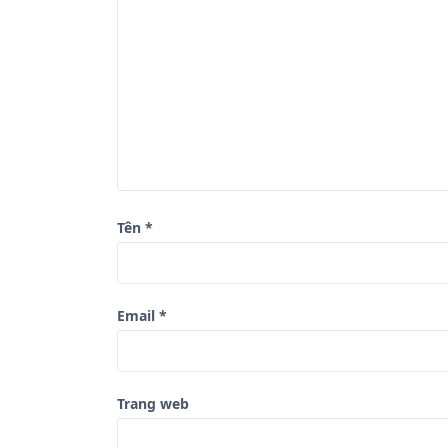
g
b
à
i
v
i
ế
t
Tên
*
Email
*
Trang web