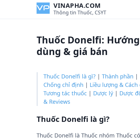
S
VINAPHA.COM
k
Thông tin Thuốc, CSYT
i
p
t
Thuốc Donelfi: Hướng 
o
c
dùng & giá bán
o
n
t
Thuốc Donelfi là gì?
|
Thành phần
|
e
Chống chỉ định
|
Liều lượng & Cách
n
Tương tác thuốc
|
Dược lý
|
Dược đ
t
& Reviews
Thuốc Donelfi là gì?
Thuốc Donelfi là Thuốc nhóm Thuốc c