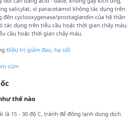
 đổi cân bằng acid - base, không gây kích ứng,
g salicylat, vì paracetamol không tác dụng trên
ng đến cyclooxygenase/prostaglandin của hệ thần
 tác dụng trên tiểu cầu hoặc thời gian chảy máu.
ểu cầu hoặc thời gian chảy máu.
ụng
Điều trị giảm đau, hạ sốt
ảm cúm
uốc
như thế nào
t là 15 - 30 độ C, tránh để đông lạnh dung dịch