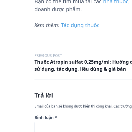
Bạn có thể tìm mua tại các
nhà thuốc
,
doanh dược phẩm.
Xem thêm:
Tác dụng thuốc
Đ
PREVIOUS POST
Thuốc Atropin sulfat 0,25mg/ml: Hướng 
i
sử dụng, tác dụng, liều dùng & giá bán
ề
u
h
Trả lời
ư
Email của bạn sẽ không được hiển thị công khai.
Các trường
ớ
n
Bình luận
*
g