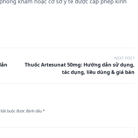
 phòng khám hoặc cơ sở y tế được cấp phép kinh
NEXT POST
dẫn
Thuốc Artesunat 50mg: Hướng dẫn sử dụng,
tác dụng, liều dùng & giá bán
 bắt buộc được đánh dấu
*