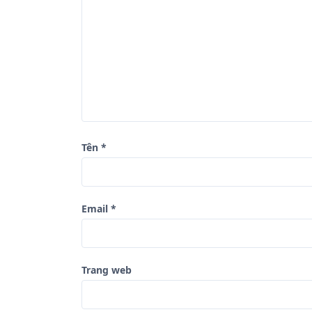
b
à
i
v
i
ế
t
Tên
*
Email
*
Trang web