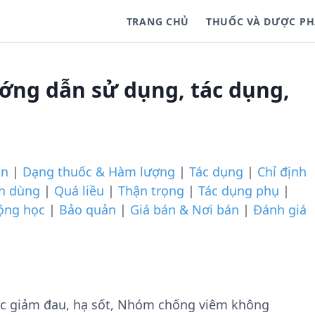
TRANG CHỦ
THUỐC VÀ DƯỢC P
ớng dẫn sử dụng, tác dụng,
ần
|
Dạng thuốc & Hàm lượng
|
Tác dụng
|
Chỉ định
ch dùng
|
Quá liều
|
Thận trọng
|
Tác dụng phụ
|
ộng học
|
Bảo quản
|
Giá bán & Nơi bán
|
Đánh giá
c giảm đau, hạ sốt, Nhóm chống viêm không