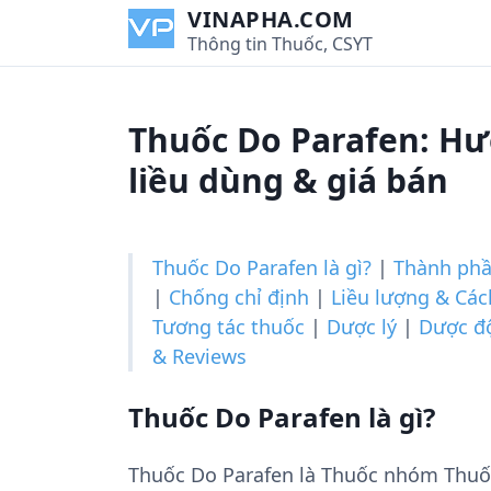
S
VINAPHA.COM
k
Thông tin Thuốc, CSYT
i
p
t
Thuốc Do Parafen: Hư
o
c
liều dùng & giá bán
o
n
t
Thuốc Do Parafen là gì?
|
Thành ph
e
|
Chống chỉ định
|
Liều lượng & Cá
n
Tương tác thuốc
|
Dược lý
|
Dược đ
t
& Reviews
Thuốc Do Parafen là gì?
Thuốc Do Parafen là Thuốc nhóm Thuố