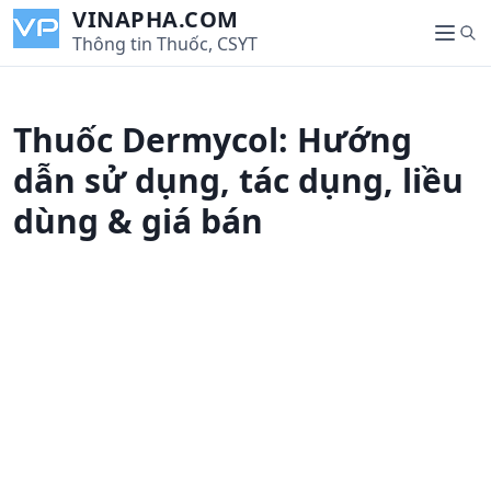
S
VINAPHA.COM
S
k
Thông tin Thuốc, CSYT
M
e
i
e
a
p
n
r
t
u
Thuốc Dermycol: Hướng
c
o
h
c
dẫn sử dụng, tác dụng, liều
o
dùng & giá bán
n
t
e
n
t