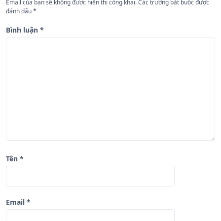
Email của bạn sẽ không được hiển thị công khai.
Các trường bắt buộc được
b
đánh dấu
*
à
Bình luận
*
i
v
i
ế
t
Tên
*
Email
*