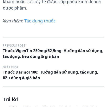
khám hoặc cơ sở y tế được cấp phép kinh doanh
dược phẩm.
Xem thêm:
Tác dụng thuốc
Đ
PREVIOUS POST
Thuốc VigenTin 250mg/62,5mg: Hướng dẫn sử dụng,
i
tác dụng, liều dùng & giá bán
ề
u
NEXT POST
Thuốc Darinol 100: Hướng dẫn sử dụng, tác dụng,
h
liều dùng & giá bán
ư
ớ
n
Trả lời
g