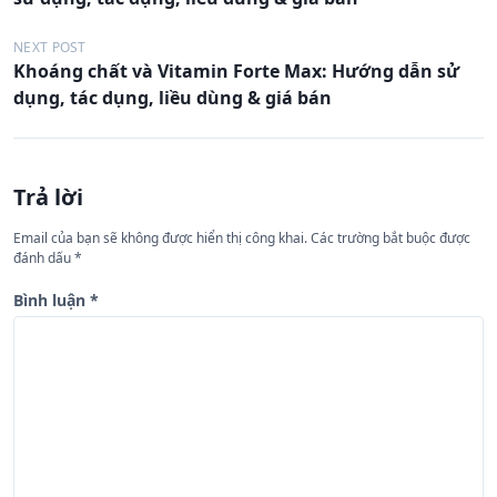
ề
u
NEXT POST
Khoáng chất và Vitamin Forte Max: Hướng dẫn sử
h
dụng, tác dụng, liều dùng & giá bán
ư
ớ
n
Trả lời
g
Email của bạn sẽ không được hiển thị công khai.
Các trường bắt buộc được
b
đánh dấu
*
à
Bình luận
*
i
v
i
ế
t