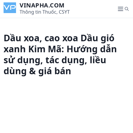
S
VINAPHA.COM
S
k
Thông tin Thuốc, CSYT
M
e
i
e
a
p
n
r
t
u
Dầu xoa, cao xoa Dầu gió
c
o
h
c
xanh Kim Mã: Hướng dẫn
o
sử dụng, tác dụng, liều
n
t
dùng & giá bán
e
n
t