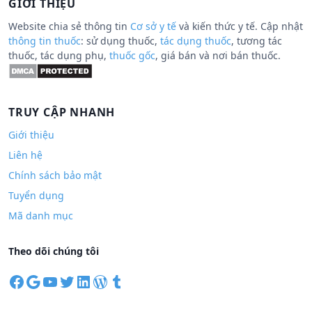
GIỚI THIỆU
Website chia sẻ thông tin
Cơ sở y tế
và kiến thức y tế. Cập nhật
thông tin thuốc
: sử dụng thuốc,
tác dụng thuốc
, tương tác
thuốc, tác dụng phụ,
thuốc gốc
, giá bán và nơi bán thuốc.
TRUY CẬP NHANH
Giới thiệu
Liên hệ
Chính sách bảo mật
Tuyển dụng
Mã danh mục
Theo dõi chúng tôi
F
G
Y
T
L
W
T
a
o
o
w
i
o
u
c
o
u
i
n
r
m