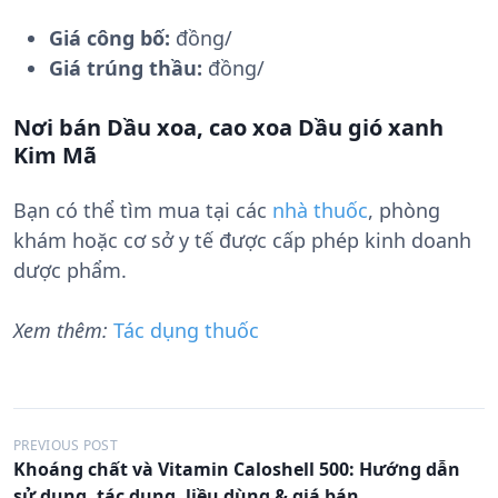
Giá công bố:
đồng/
Giá trúng thầu:
đồng/
Nơi bán Dầu xoa, cao xoa Dầu gió xanh
Kim Mã
Bạn có thể tìm mua tại các
nhà thuốc
, phòng
khám hoặc cơ sở y tế được cấp phép kinh doanh
dược phẩm.
Xem thêm:
Tác dụng thuốc
Đ
PREVIOUS POST
Khoáng chất và Vitamin Caloshell 500: Hướng dẫn
i
sử dụng, tác dụng, liều dùng & giá bán