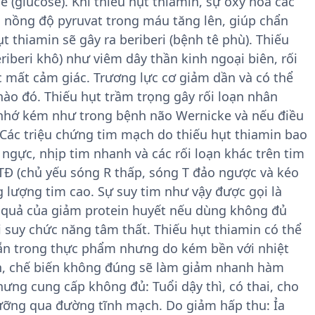
e (glucose). Khi thiếu hụt thiamin, sự oxy hóa các
o nồng độ pyruvat trong máu tăng lên, giúp chẩn
t thiamin sẽ gây ra beriberi (bệnh tê phù). Thiếu
riberi khô) như viêm dây thần kinh ngoại biên, rối
c mất cảm giác. Trương lực cơ giảm dần và có thể
 nào đó. Thiếu hụt trầm trọng gây rối loạn nhân
í nhớ kém như trong bệnh não Wernicke và nếu điều
 Các triệu chứng tim mạch do thiếu hụt thiamin bao
ngực, nhịp tim nhanh và các rối loạn khác trên tim
TÐ (chủ yếu sóng R thấp, sóng T đảo ngược và kéo
g lượng tim cao. Sự suy tim như vậy được gọi là
u quả của giảm protein huyết nếu dùng không đủ
i suy chức năng tâm thất. Thiếu hụt thiamin có thể
sẵn trong thực phẩm nhưng do kém bền với nhiệt
n, chế biến không đúng sẽ làm giảm nhanh hàm
ưng cung cấp không đủ: Tuổi dậy thì, có thai, cho
ưỡng qua đường tĩnh mạch. Do giảm hấp thu: Ỉa