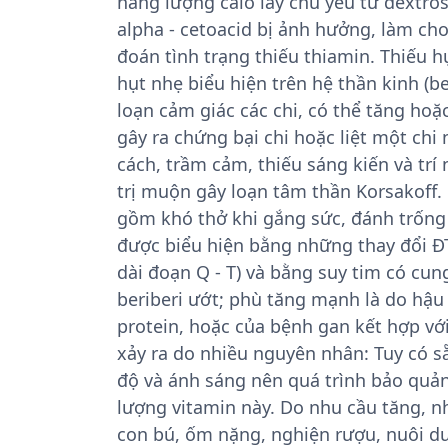
năng lượng calo lấy chủ yếu từ dextros
alpha - cetoacid bị ảnh hưởng, làm ch
đoán tình trạng thiếu thiamin. Thiếu hụ
hụt nhẹ biểu hiện trên hệ thần kinh (be
loạn cảm giác các chi, có thể tăng hoặ
gây ra chứng bại chi hoặc liệt một chi
cách, trầm cảm, thiếu sáng kiến và tr
trị muộn gây loạn tâm thần Korsakoff.
gồm khó thở khi gắng sức, đánh trống 
được biểu hiện bằng những thay đổi Ð
dài đoạn Q - T) và bằng suy tim có cun
beriberi ướt; phù tăng mạnh là do hậ
protein, hoặc của bệnh gan kết hợp vớ
xảy ra do nhiều nguyên nhân: Tuy có 
độ và ánh sáng nên quá trình bảo quả
lượng vitamin này. Do nhu cầu tăng, nh
con bú, ốm nặng, nghiện rượu, nuôi d