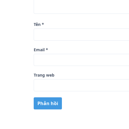
ế
t
Tên
*
Email
*
Trang web