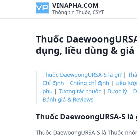
S
VINAPHA.COM
k
Thông tin Thuốc, CSYT
i
p
t
Thuốc DaewoongURSA-
o
c
dụng, liều dùng & giá
o
n
t
Thuốc DaewoongURSA-S là gì?
|
Th
e
Chỉ định
|
Chống chỉ định
|
Liều lư
n
phụ
|
Tương tác thuốc
|
Dược lý
|
D
t
Đánh giá & Reviews
Thuốc DaewoongURSA-S là 
Thuốc DaewoongURSA-S là Thuốc nhóm