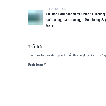
Đ
PREVIOUS POST
Thuốc Bivinadol 500mg: Hướng
i
sử dụng, tác dụng, liều dùng & 
ề
bán
u
h
ư
Trả lời
ớ
Email của bạn sẽ không được hiển thị công khai.
Các trường
n
Bình luận
*
g
b
à
i
v
i