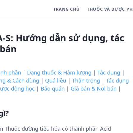
TRANG CHỦ
THUỐC VÀ DƯỢC P
S: Hướng dẫn sử dụng, tác
 bán
ành phần
|
Dạng thuốc & Hàm lượng
|
Tác dụng
|
ợng & Cách dùng
|
Quá liều
|
Thận trọng
|
Tác dụng
ược động học
|
Bảo quản
|
Giá bán & Nơi bán
|
gì?
 Thuốc đường tiêu hóa có thành phần Acid