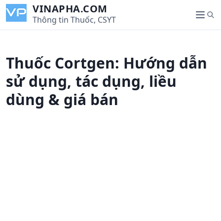
S
VINAPHA.COM
S
k
Thông tin Thuốc, CSYT
M
e
i
e
a
p
n
r
t
u
Thuốc Cortgen: Hướng dẫn
c
o
h
c
sử dụng, tác dụng, liều
o
dùng & giá bán
n
t
e
n
t