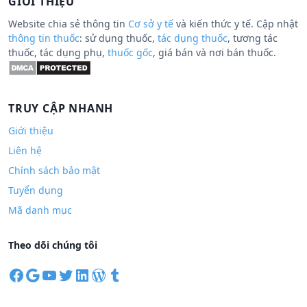
GIỚI THIỆU
Website chia sẻ thông tin
Cơ sở y tế
và kiến thức y tế. Cập nhật
thông tin thuốc
: sử dụng thuốc,
tác dụng thuốc
, tương tác
thuốc, tác dụng phụ,
thuốc gốc
, giá bán và nơi bán thuốc.
TRUY CẬP NHANH
Giới thiệu
Liên hệ
Chính sách bảo mật
Tuyển dụng
Mã danh mục
Theo dõi chúng tôi
F
G
Y
T
L
W
T
a
o
o
w
i
o
u
c
o
u
i
n
r
m