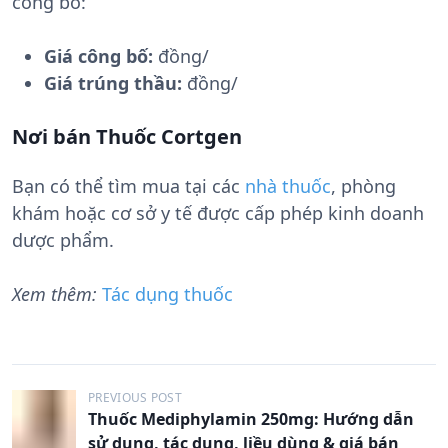
công bố:
Giá công bố:
đồng/
Giá trúng thầu:
đồng/
Nơi bán Thuốc Cortgen
Bạn có thể tìm mua tại các
nhà thuốc
, phòng
khám hoặc cơ sở y tế được cấp phép kinh doanh
dược phẩm.
Xem thêm:
Tác dụng thuốc
Đ
PREVIOUS POST
Thuốc Mediphylamin 250mg: Hướng dẫn
i
sử dụng, tác dụng, liều dùng & giá bán