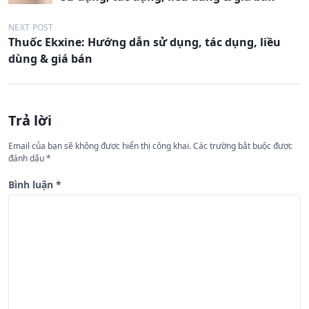
ề
u
NEXT POST
Thuốc Ekxine: Hướng dẫn sử dụng, tác dụng, liều
h
dùng & giá bán
ư
ớ
n
Trả lời
g
Email của bạn sẽ không được hiển thị công khai.
Các trường bắt buộc được
b
đánh dấu
*
à
Bình luận
*
i
v
i
ế
t