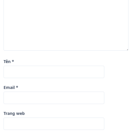
i
ế
t
Tên
*
Email
*
Trang web