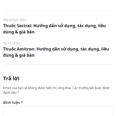
Đ
PREVIOUS POST
Thuốc Sectral: Hướng dẫn sử dụng, tác dụng, liều
i
dùng & giá bán
ề
u
NEXT POST
Thuốc Amitron: Hướng dẫn sử dụng, tác dụng, liều
h
dùng & giá bán
ư
ớ
n
Trả lời
g
Email của bạn sẽ không được hiển thị công khai.
Các trường bắt buộc được
b
đánh dấu
*
à
Bình luận
*
i
v