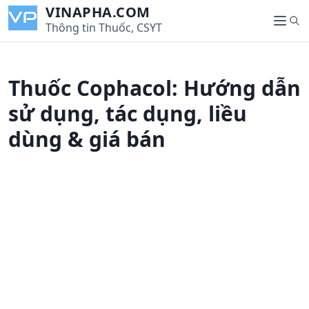
S
VINAPHA.COM
S
k
Thông tin Thuốc, CSYT
M
e
i
e
a
p
n
r
t
u
Thuốc Cophacol: Hướng dẫn
c
o
h
c
sử dụng, tác dụng, liều
o
dùng & giá bán
n
t
e
n
t